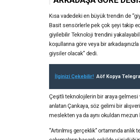
ARKADAŞA GÖRE DEĞİ
Kısa vadedeki en büyük trendin de “giyi
Basit sensörlerle pek çok şeyi takip ed
giyilebilir Teknoloji trendini yakalaya
koşullarına göre veya bir arkadaşınızla
giysiler olacak” dedi.
İlginizi Çekebilir!
Aöf Kopya Telegr
Çeşitli teknolojilerin bir araya gelmesi
anlatan Çankaya, söz gelimi bir alışve
meslekten ya da aynı okuldan mezun kişil
“Artırılmış gerçeklik” ortamında anlı
çalışmaların başarılı şekilde yürüdüğü