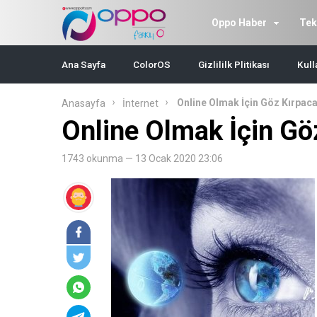
Oppo Haber
Tek
Ana Sayfa
ColorOS
Gizlililk Plitikası
Kull
Online Olmak İçin Göz Kırpac
Anasayfa
İnternet
Online Olmak İçin Gö
1743 okunma — 13 Ocak 2020 23:06