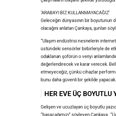
‘ARABAYI BİZ KULLANMAYACAĞIZ’
Geleceğin dünyasının bir boyutunun da
olacağını anlatan Çankaya, şunları söyl
“Ulaşım endüstrisi nesnelerin internet
üstündeki sensörler birbirleriyle de et
odaklanan şoförün o veriyi anlamlandır
değerlendirecek ve karar verecek. Belk
etmeyeceğiz, çünkü cihazlar performan
bunu daha güvenli bir şekilde yapacak.
HER EVE ÜÇ BOYUTLU 
Gelişen ve ucuzlayan üç boyutlu yazıc
“basacağımızı” söyleyen Çankaya, “Üç 