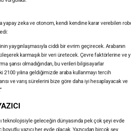
 yapay zeka ve otonom, kendi kendine karar verebilen robo
edi:
inin yaygınlaşmasıyla ciddi bir evrim geçirecek. Arabanın
kileşerek karmaşık bir veri üretecek. Çevre faktörlerine ve y
ma şansı olmadığından, bu verileri bilgisayarlar
i 2100 yılına geldiğimizde araba kullanmayı tercih
sı ve varış sürelerini bize göre daha iyi hesaplayacak ve
”
YAZICI
ı teknolojisiyle geleceğin dünyasında pek çok şeyi evde
boyutlu yazıcı her evde olacak. Yazıcıdan birçok şey