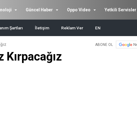
noloji
Güncel Haber
Oppo Video
Yetkili Servisler
anım Şartları
İletişim
Reklam Ver
EN
ağız
N
ABONE OL
z Kırpacağız