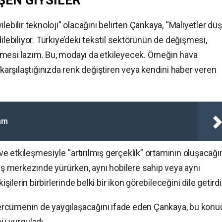
ŞEN GİYSİLER
lebilir teknoloji” olacağını belirten Çankaya, “Maliyetler dü
ilebiliyor. Türkiye’deki tekstil sektörünün de değişmesi,
bilmesi lazım. Bu, modayı da etkileyecek. Örneğin hava
 karşılaştığınızda renk değiştiren veya kendini haber veren
am
 ve etkileşmesiyle “artırılmış gerçeklik” ortamının oluşacağı
riş merkezinde yürürken, aynı hobilere sahip veya aynı
erin birbirlerinde belki bir ikon görebileceğini dile getirdi
k tercümenin de yaygılaşacağını ifade eden Çankaya, bu konu
nü vurguladı.