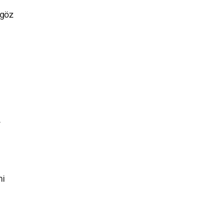
 göz
.
.
mi