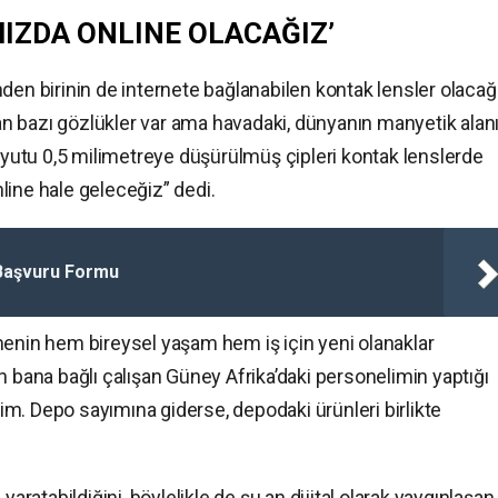
IZDA ONLINE OLACAĞIZ’
den birinin de internete bağlanabilen kontak lensler olacağ
n bazı gözlükler var ama havadaki, dünyanın manyetik alan
boyutu 0,5 milimetreye düşürülmüş çipleri kontak lenslerde
line hale geleceğiz” dedi.
Başvuru Formu
menin hem bireysel yaşam hem iş için yeni olanaklar
n bana bağlı çalışan Güney Afrika’daki personelimin yaptığı
m. Depo sayımına giderse, depodaki ürünleri birlikte
yaratabildiğini, böylelikle de şu an dijital olarak yaygınlaşan