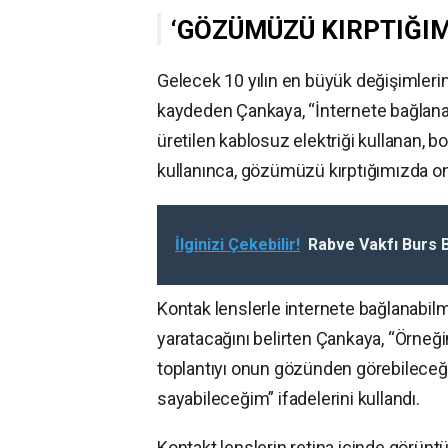
‘GÖZÜMÜZÜ KIRPTIĞIM
Gelecek 10 yılın en büyük değişimlerin
kaydeden Çankaya, “İnternete bağlana
üretilen kablosuz elektriği kullanan, 
kullanınca, gözümüzü kırptığımızda on
İlginizi Çekebilir!
Rabve Vakfı Burs 
Kontak lenslerle internete bağlanabil
yaratacağını belirten Çankaya, “Örneği
toplantıyı onun gözünden görebileceği
sayabileceğim” ifadelerini kullandı.
Kontakt lenslerin retina içinde görüntü 