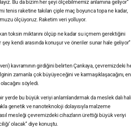
adayız. Bu da bizim her şeyi ölçebilmemiz anlamına geliyor”
imi tenis raketine takılan çiple maç boyunca topa ne kadar,
umuzu ölçüyoruz. Raketim veri yolluyor.
n toksin miktarını ölçüp ne kadar su içmem gerektiğini
r şey kendi arasında konuşur ve öneriler sunar hale geliyor”
eri) kavramının girdiğini belirten Çankaya, çevremizdeki h
bilginin zamanla çok büyüyeceğini ve karmaşıklaşacağını, en
lacağını söyledi.
bir yerde bu büyük veriyi anlamlandırmak da meslek dalı hal
akla genetik ve nanoteknoloji dolayısıyla malzeme
sıl mesleği çevremizdeki cihazların ürettiği büyük veriyi
liği’ olacak” diye konuştu.