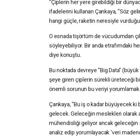
“Çiplerin her yere girebildiği bir düny
ifadelerini kullanan Çankaya, “Söz gel
hangi güçle, raketin neresiyle vurduğ
O esnada tişörtüm de vücudumdan çıka
söyleyebiliyor. Bir anda etrafımdaki he
diye konuştu.
Bu noktada devreye “Big Data” (büyük v
şeye giren çiplerin sürekli üreteceği 
önemli sorunun bu veriyi yorumlamak o
Çankaya, “Bu iş o kadar büyüyecek ki 
gelecek. Geleceğin meslekleri olarak 
mühendisliği geliyor ancak geleceğin a
analiz edip yorumlayacak ‘veri madenci