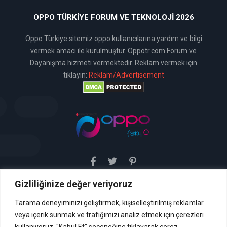
OPPO TÜRKIYE FORUM VE TEKNOLOJI 2026
Oppo Türkiye sitemiz oppo kullanıcılarına yardım ve bilgi
vermek amacı ile kurulmuştur. Oppotr.com Forum ve
Dayanışma hizmeti vermektedir. Reklam vermek için
tıklayın:
Reklam/Advertisement
Gizliliğinize değer veriyoruz
Sitemiz uyar / kaldır prensibini benimsemiştir. Sitemiz,
5651 sayılı yasada tanımlanan "yer sağlayıcı" olarak
hizmetini vermektedir. Bu yasaya göre, Site yönetimi
Tarama deneyiminizi geliştirmek, kişiselleştirilmiş reklamlar
hukuka aykırı içerikleri kontrol etme yükümlülüğü yoktur. Bu
veya içerik sunmak ve trafiğimizi analiz etmek için çerezleri
nedenle, web sitemiz uyar / kaldır prensibini
kullanıyoruz. "Kabul Et" seçeneğine tıklayarak çerez