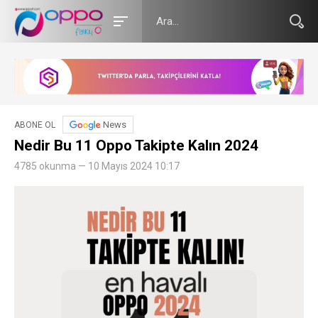
News
ABONE OL
Nedir Bu 11 Oppo Takipte Kalın 2024
4785 okunma — 10 Mayıs 2024 10:17