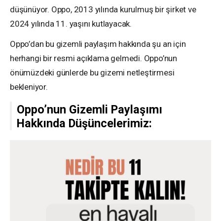
düşünüyor. Oppo, 2013 yılında kurulmuş bir şirket ve
2024 yılında 11. yaşını kutlayacak.
Oppo’dan bu gizemli paylaşım hakkında şu an için
herhangi bir resmi açıklama gelmedi. Oppo’nun
önümüzdeki günlerde bu gizemi netleştirmesi
bekleniyor.
Oppo’nun Gizemli Paylaşımı
Hakkında Düşüncelerimiz: