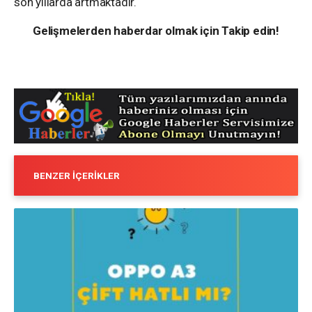
son yıllarda artmaktadır.
Gelişmelerden haberdar olmak için Takip edin!
BENZER İÇERIKLER