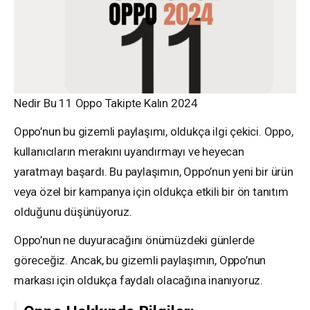
Nedir Bu 11 Oppo Takipte Kalın 2024
Oppo’nun bu gizemli paylaşımı, oldukça ilgi çekici. Oppo,
kullanıcıların merakını uyandırmayı ve heyecan
yaratmayı başardı. Bu paylaşımın, Oppo’nun yeni bir ürün
veya özel bir kampanya için oldukça etkili bir ön tanıtım
olduğunu düşünüyoruz.
Oppo’nun ne duyuracağını önümüzdeki günlerde
göreceğiz. Ancak, bu gizemli paylaşımın, Oppo’nun
markası için oldukça faydalı olacağına inanıyoruz.