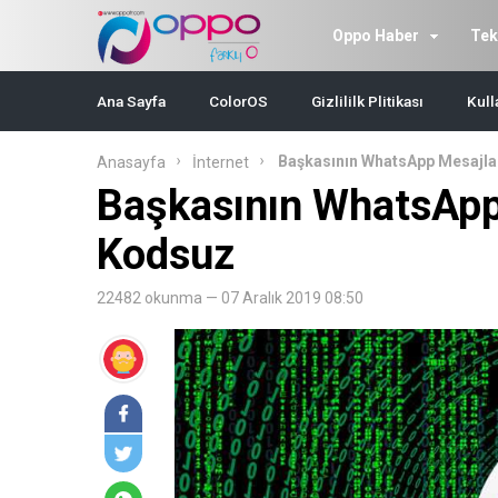
Oppo Haber
Tek
Ana Sayfa
ColorOS
Gizlililk Plitikası
Kull
Başkasının WhatsApp Mesajla
Anasayfa
İnternet
Başkasının WhatsApp
Kodsuz
22482 okunma — 07 Aralık 2019 08:50