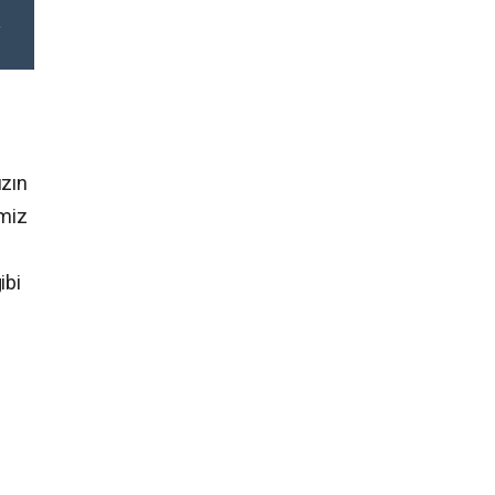
ızın
imiz
ibi