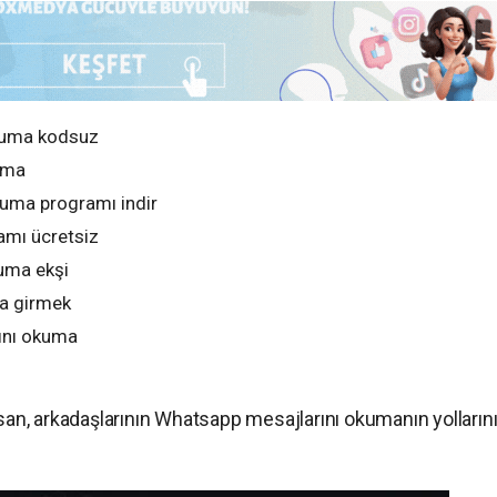
kuma kodsuz
uma
uma programı indir
amı ücretsiz
uma ekşi
na girmek
ını okuma
nsan, arkadaşlarının Whatsapp mesajlarını okumanın yolların