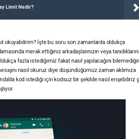
ay Limit Nedir?
ıl okuyabilirim? İşte bu soru son zamanlarda oldukça
amasında merak ettiğiniz arkadaşlarınızın veya tanıdıkların
ukça fazla istediğimiz fakat nasıl yapılacağını bilemediğ
n mesajını nasıl okuruz diye düşündüğümüz zaman aklımıza
da kod istediği için kodsuz bir şekilde nasıl erişebiliriz g
lıyor.