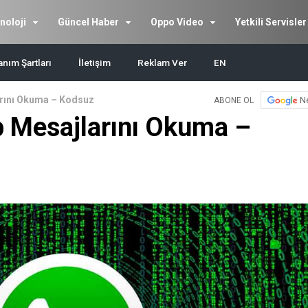
noloji
Güncel Haber
Oppo Video
Yetkili Servisler
anım Şartları
İletişim
Reklam Ver
EN
rını Okuma – Kodsuz
N
ABONE OL
 Mesajlarını Okuma –