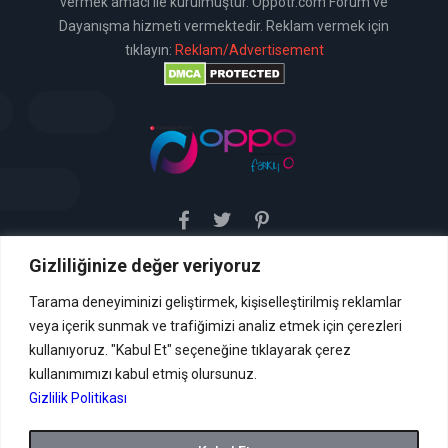
vermek amacı ile kurulmuştur. Oppotr.com Forum ve
Dayanışma hizmeti vermektedir. Reklam vermek için
tıklayın:
Reklam/Advertisement
Gizliliğinize değer veriyoruz
Sitemiz uyar / kaldır prensibini benimsemiştir. Sitemiz,
5651 sayılı yasada tanımlanan "yer sağlayıcı" olarak
hizmetini vermektedir. Bu yasaya göre, Site yönetimi
Tarama deneyiminizi geliştirmek, kişiselleştirilmiş reklamlar
hukuka aykırı içerikleri kontrol etme yükümlülüğü yoktur. Bu
veya içerik sunmak ve trafiğimizi analiz etmek için çerezleri
nedenle, web sitemiz uyar / kaldır prensibini
benimsemiştir ve kullanmaktadır. (
kullanıyoruz. "Kabul Et" seçeneğine tıklayarak çerez
İletişim
kullanımımızı kabul etmiş olursunuz.
Formu Veya ( info[AT]caglaryildiz[DOT]net )
Gizlilik Politikası
Tüm hakları saklıdır.