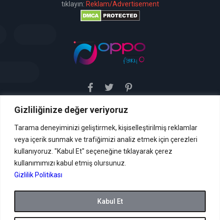
tıklayın:
Reklam/Advertisement
Gizliliğinize değer veriyoruz
Sitemiz uyar / kaldır prensibini benimsemiştir. Sitemiz,
5651 sayılı yasada tanımlanan "yer sağlayıcı" olarak
hizmetini vermektedir. Bu yasaya göre, Site yönetimi
Tarama deneyiminizi geliştirmek, kişiselleştirilmiş reklamlar
hukuka aykırı içerikleri kontrol etme yükümlülüğü yoktur. Bu
veya içerik sunmak ve trafiğimizi analiz etmek için çerezleri
nedenle, web sitemiz uyar / kaldır prensibini
benimsemiştir ve kullanmaktadır. (
kullanıyoruz. "Kabul Et" seçeneğine tıklayarak çerez
İletişim
kullanımımızı kabul etmiş olursunuz.
Formu Veya ( info[AT]caglaryildiz[DOT]net )
Gizlilik Politikası
Tüm hakları saklıdır.
Kabul Et