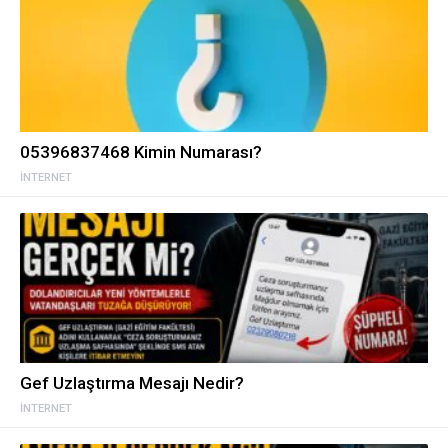
05396837468 Kimin Numarası?
İNTERNET
Gef Uzlaştırma Mesajı Nedir?
İNTERNET