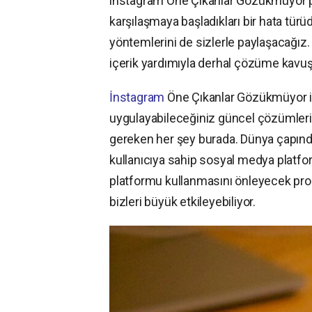
instagram Öne Çıkanlar Gözükmüyor pr
karşılaşmaya başladıkları bir hata türü
yöntemlerini de sizlerle paylaşacağız. 
içerik yardımıyla derhal çözüme kavuş
İnstagram
Öne Çıkanlar Gözükmüyor il
uygulayabileceğiniz güncel çözümler
gereken her şey burada. Dünya çapında
kullanıcıya sahip sosyal medya platfo
platformu kullanmasını önleyecek prob
bizleri büyük etkileyebiliyor.