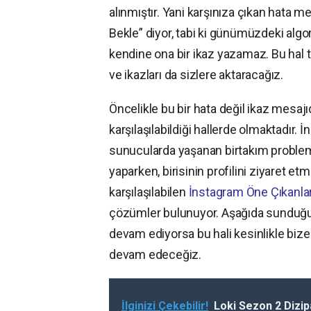
alınmıştır. Yani karşınıza çıkan hata
Bekle” diyor, tabi ki günümüzdeki algo
kendine ona bir ikaz yazamaz. Bu hal t
ve ikazları da sizlere aktaracağız.
Öncelikle bu bir hata değil ikaz mesaj
karşılaşılabildiği hallerde olmaktadır
sunucularda yaşanan birtakım probleml
yaparken, birisinin profilini ziyaret et
karşılaşılabilen
İnstagram Öne Çıkanla
çözümler bulunuyor. Aşağıda sunduğu
devam ediyorsa bu hali kesinlikle bize
devam edeceğiz.
İlginizi Çekebilir!
Loki Sezon 2 Dizip