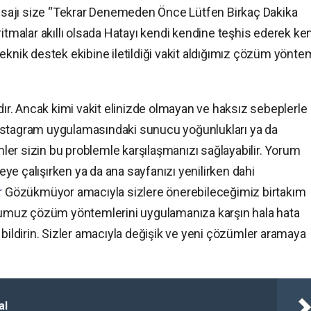
 mesajı size “Tekrar Denemeden Önce Lütfen Birkaç Dakika
ritmalar akıllı olsada Hatayı kendi kendine teşhis ederek ke
eknik destek ekibine iletildiği vakit aldığımız çözüm yöntem
ıdır. Ancak kimi vakit elinizde olmayan ve haksız sebeplerle
. İnstagram uygulamasındaki sunucu yoğunlukları ya da
er sizin bu problemle karşılaşmanızı sağlayabilir. Yorum
meye çalışırken ya da ana sayfanızı yenilirken dahi
r
Gözükmüyor amacıyla sizlere önerebileceğimiz birtakım
muz çözüm yöntemlerini uygulamanıza karşın hala hata
 bildirin. Sizler amacıyla değişik ve yeni çözümler aramaya
al