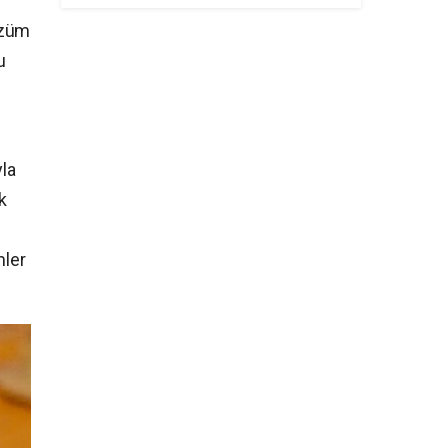
çözüm
u
la
k
mler