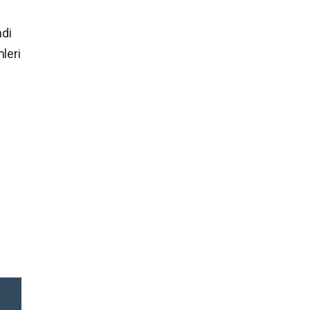
ndi
leri