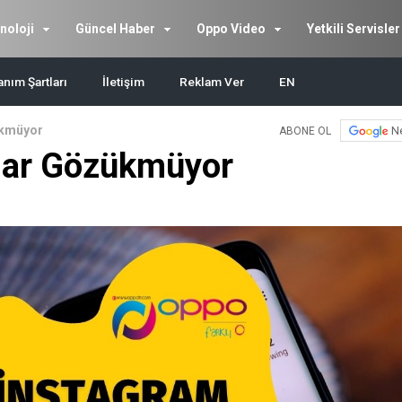
noloji
Güncel Haber
Oppo Video
Yetkili Servisler
anım Şartları
İletişim
Reklam Ver
EN
ükmüyor
N
ABONE OL
lar Gözükmüyor