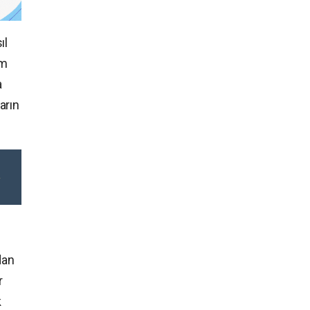
ıl
um
a
arın
dan
r
k