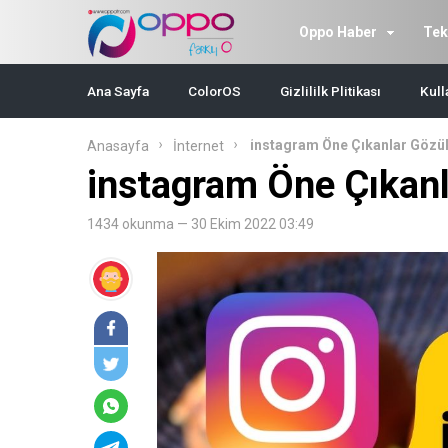
Oppo Haber
Tek
Ana Sayfa
ColorOS
Gizlililk Plitikası
Kull
instagram Öne Çıkanlar Göz
Anasayfa
İnternet
instagram Öne Çıkan
1434 okunma — 30 Ekim 2022 03:49