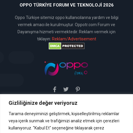
OPPO TÜRKIYE FORUM VE TEKNOLOJI 2026
Oppo Türkiye sitemiz oppo kullanıcılarına yardım ve bilgi
vermek amacı ile kurulmuştur. Oppotr.com Forum ve
Dayanışma hizmeti vermektedir. Reklam vermek için
tıklayın:
Reklam/Advertisement
Gizliliğinize değer veriyoruz
Sitemiz uyar / kaldır prensibini benimsemiştir. Sitemiz,
5651 sayılı yasada tanımlanan "yer sağlayıcı" olarak
hizmetini vermektedir. Bu yasaya göre, Site yönetimi
Tarama deneyiminizi geliştirmek, kişiselleştirilmiş reklamlar
hukuka aykırı içerikleri kontrol etme yükümlülüğü yoktur. Bu
veya içerik sunmak ve trafiğimizi analiz etmek için çerezleri
nedenle, web sitemiz uyar / kaldır prensibini
benimsemiştir ve kullanmaktadır. (
kullanıyoruz. "Kabul Et" seçeneğine tıklayarak çerez
İletişim