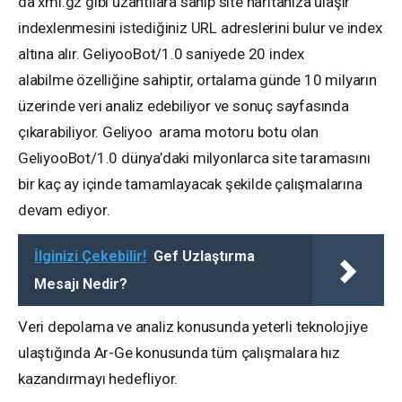
da xml.gz gibi uzantılara sahip site haritanıza ulaşır
indexlenmesini istediğiniz URL adreslerini bulur ve index
altına alır. GeliyooBot/1.0 saniyede 20 index
alabilme özelliğine sahiptir, ortalama günde 10 milyarın
üzerinde veri analiz edebiliyor ve sonuç sayfasında
çıkarabiliyor. Geliyoo arama motoru botu olan
GeliyooBot/1.0 dünya’daki milyonlarca site taramasını
bir kaç ay içinde tamamlayacak şekilde çalışmalarına
devam ediyor.
İlginizi Çekebilir!
Gef Uzlaştırma
Mesajı Nedir?
Veri depolama ve analiz konusunda yeterli teknolojiye
ulaştığında Ar-Ge konusunda tüm çalışmalara hız
kazandırmayı hedefliyor.