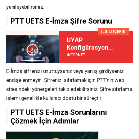
yenileyebilirsiniz.
PTT UETS E-İmza Şifre Sorunu
İLGİLİ İÇERİK
UYAP
Konfigürasyon
Hatası
İNTERNET
E-İmza şifrenizi unuttuysanız veya yanlış girdiyseniz
endişelenmeyin. Şifrenizi sıfırlamak için PTT’nin web
sitesindeki yönergeleri takip edebilirsiniz. Şifre sıfırlama
işlemi genellikle kullanıcı dostu bir süreçtir.
PTT UETS E-İmza Sorunlarını
Çözmek İçin Adımlar