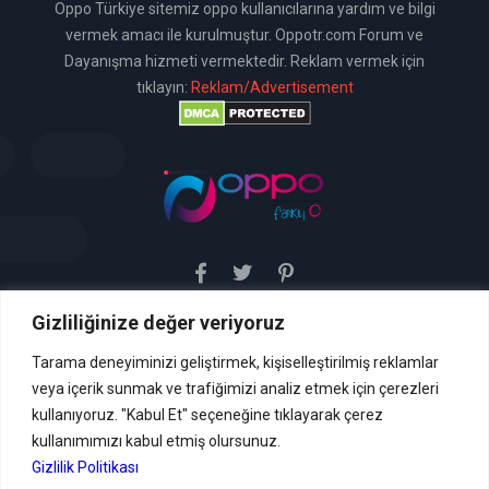
Oppo Türkiye sitemiz oppo kullanıcılarına yardım ve bilgi
vermek amacı ile kurulmuştur. Oppotr.com Forum ve
Dayanışma hizmeti vermektedir. Reklam vermek için
tıklayın:
Reklam/Advertisement
Gizliliğinize değer veriyoruz
Sitemiz uyar / kaldır prensibini benimsemiştir. Sitemiz,
5651 sayılı yasada tanımlanan "yer sağlayıcı" olarak
hizmetini vermektedir. Bu yasaya göre, Site yönetimi
Tarama deneyiminizi geliştirmek, kişiselleştirilmiş reklamlar
hukuka aykırı içerikleri kontrol etme yükümlülüğü yoktur. Bu
veya içerik sunmak ve trafiğimizi analiz etmek için çerezleri
nedenle, web sitemiz uyar / kaldır prensibini
benimsemiştir ve kullanmaktadır. (
kullanıyoruz. "Kabul Et" seçeneğine tıklayarak çerez
İletişim
kullanımımızı kabul etmiş olursunuz.
Formu Veya ( info[AT]caglaryildiz[DOT]net )
Gizlilik Politikası