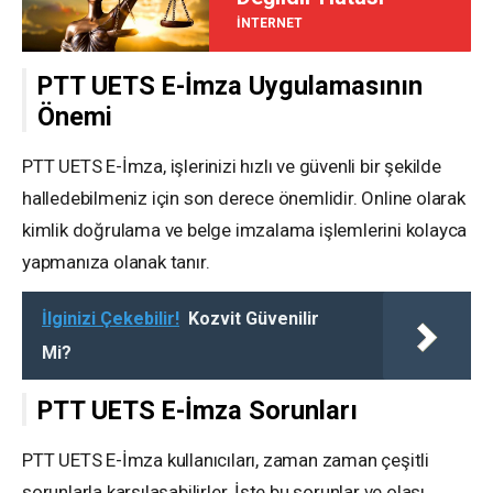
İNTERNET
PTT UETS E-İmza Uygulamasının
Önemi
PTT UETS E-İmza, işlerinizi hızlı ve güvenli bir şekilde
halledebilmeniz için son derece önemlidir. Online olarak
kimlik doğrulama ve belge imzalama işlemlerini kolayca
yapmanıza olanak tanır.
İlginizi Çekebilir!
Kozvit Güvenilir
Mi?
PTT UETS E-İmza Sorunları
PTT UETS E-İmza kullanıcıları, zaman zaman çeşitli
sorunlarla karşılaşabilirler. İşte bu sorunlar ve olası