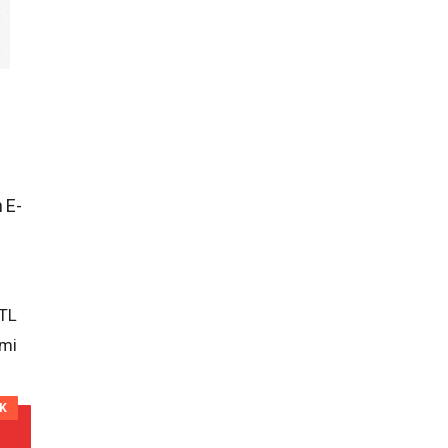
n E-
 TL
imi
İK