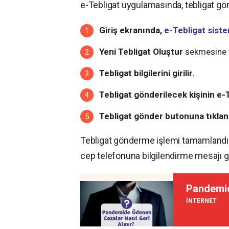
e-Tebligat uygulamasında, tebligat gön
Giriş ekranında,
e-Tebligat sist
Yeni Tebligat Oluştur
sekmesine tı
Tebligat bilgilerini girilir.
Tebligat gönderilecek kişinin e-Te
Tebligat gönder butonuna tıklanı
Tebligat gönderme işlemi tamamlandıkt
cep telefonuna bilgilendirme mesajı gö
Pandemid
İNTERNET