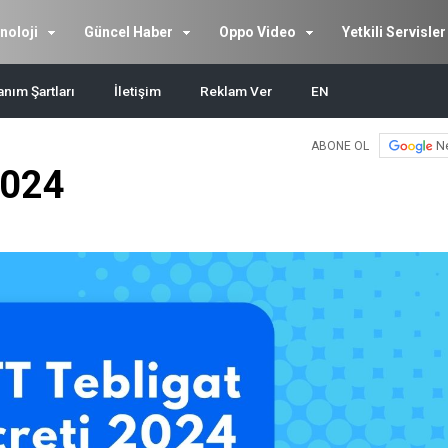
noloji
Güncel Haber
Oppo Video
Yetkili Servisler
anım Şartları
İletişim
Reklam Ver
EN
N
ABONE OL
2024