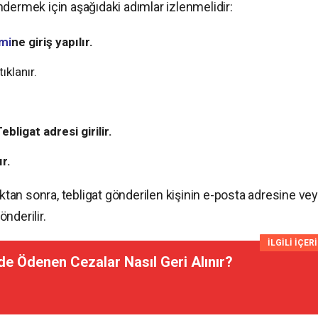
dermek için aşağıdaki adımlar izlenmelidir:
emi
ne giriş yapılır.
klanır.
bligat adresi girilir.
r.
an sonra, tebligat gönderilen kişinin e-posta adresine ve
nderilir.
İLGİLİ İÇER
e Ödenen Cezalar Nasıl Geri Alınır?