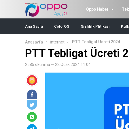
Oppo Haber
Tek
Ana Sayfa
ColorOS
Gizlililk Plitikası
Kull
PTT Tebligat Ücreti 2024
Anasayfa
İnternet
PTT Tebligat Ücreti 
2585 okunma — 22 Ocak 2024 11:04