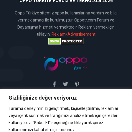
OPPO TÜRKIYE FORUM VE TEKNOLOJI 2026
Oppo Türkiye sitemiz oppo kullanıcılarına yardım ve bilgi
vermek amacı ile kurulmuştur. Oppotr.com Forum ve
Dayanışma hizmeti vermektedir. Reklam vermek için
tıklayın:
Reklam/Advertisement
Gizliliğinize değer veriyoruz
Sitemiz uyar / kaldır prensibini benimsemiştir. Sitemiz,
5651 sayılı yasada tanımlanan "yer sağlayıcı" olarak
hizmetini vermektedir. Bu yasaya göre, Site yönetimi
Tarama deneyiminizi geliştirmek, kişiselleştirilmiş reklamlar
hukuka aykırı içerikleri kontrol etme yükümlülüğü yoktur. Bu
veya içerik sunmak ve trafiğimizi analiz etmek için çerezleri
nedenle, web sitemiz uyar / kaldır prensibini
benimsemiştir ve kullanmaktadır. (
kullanıyoruz. "Kabul Et" seçeneğine tıklayarak çerez
İletişim
kullanımımızı kabul etmiş olursunuz.