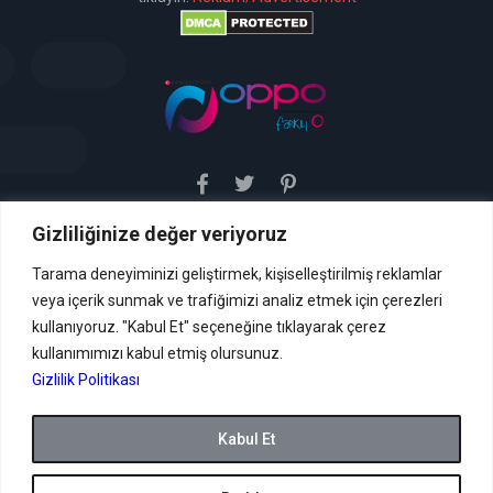
Gizliliğinize değer veriyoruz
Sitemiz uyar / kaldır prensibini benimsemiştir. Sitemiz,
5651 sayılı yasada tanımlanan "yer sağlayıcı" olarak
hizmetini vermektedir. Bu yasaya göre, Site yönetimi
Tarama deneyiminizi geliştirmek, kişiselleştirilmiş reklamlar
hukuka aykırı içerikleri kontrol etme yükümlülüğü yoktur. Bu
veya içerik sunmak ve trafiğimizi analiz etmek için çerezleri
nedenle, web sitemiz uyar / kaldır prensibini
benimsemiştir ve kullanmaktadır. (
kullanıyoruz. "Kabul Et" seçeneğine tıklayarak çerez
İletişim
kullanımımızı kabul etmiş olursunuz.
Formu Veya ( info[AT]caglaryildiz[DOT]net )
Gizlilik Politikası
Tüm hakları saklıdır.
Kabul Et