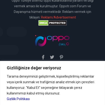
Oppo Türkiye sitemiz oppo kullanıcılarına yardım ve bilgi
vermek amacı ile kurulmuştur. Oppotr.com Forum ve
Dayanışma hizmeti vermektedir. Reklam vermek için
tıklayın:
Reklam/Advertisement
Gizliliğinize değer veriyoruz
Sitemiz uyar / kaldır prensibini benimsemiştir. Sitemiz,
5651 sayılı yasada tanımlanan "yer sağlayıcı" olarak
hizmetini vermektedir. Bu yasaya göre, Site yönetimi
Tarama deneyiminizi geliştirmek, kişiselleştirilmiş reklamlar
hukuka aykırı içerikleri kontrol etme yükümlülüğü yoktur. Bu
veya içerik sunmak ve trafiğimizi analiz etmek için çerezleri
nedenle, web sitemiz uyar / kaldır prensibini
benimsemiştir ve kullanmaktadır. (
kullanıyoruz. "Kabul Et" seçeneğine tıklayarak çerez
İletişim
kullanımımızı kabul etmiş olursunuz.
Formu Veya ( info[AT]caglaryildiz[DOT]net )
Gizlilik Politikası