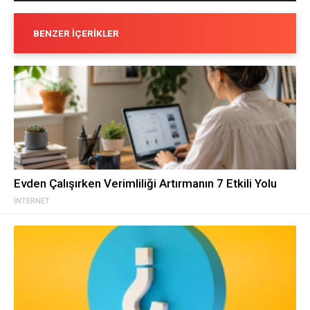
BENZER İÇERIKLER
Evden Çalışırken Verimliliği Artırmanın 7 Etkili Yolu
İNTERNET