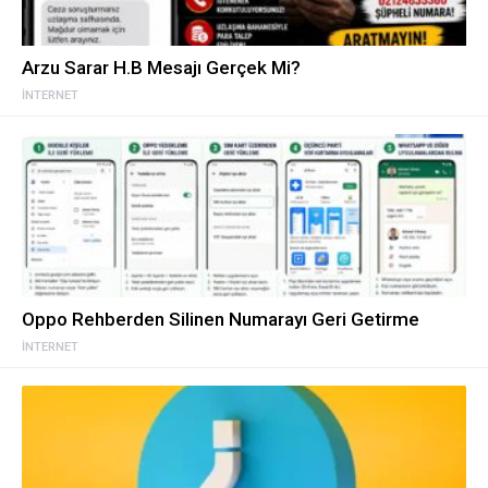
Arzu Sarar H.B Mesajı Gerçek Mi?
İNTERNET
Oppo Rehberden Silinen Numarayı Geri Getirme
İNTERNET