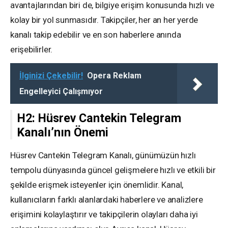
avantajlarından biri de, bilgiye erişim konusunda hızlı ve
kolay bir yol sunmasıdır. Takipçiler, her an her yerde
kanalı takip edebilir ve en son haberlere anında
erişebilirler.
İlginizi Çekebilir!
Opera Reklam
Engelleyici Çalışmıyor
H2: Hüsrev Cantekin Telegram
Kanalı’nın Önemi
Hüsrev Cantekin Telegram Kanalı, günümüzün hızlı
tempolu dünyasında güncel gelişmelere hızlı ve etkili bir
şekilde erişmek isteyenler için önemlidir. Kanal,
kullanıcıların farklı alanlardaki haberlere ve analizlere
erişimini kolaylaştırır ve takipçilerin olayları daha iyi