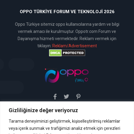
OPPO TÜRKIYE FORUM VE TEKNOLOJI 2026
Oppo Türkiye sitemiz oppo kullanıcılarına yardım ve bilgi
vermek amacı ile kurulmuştur. Oppotr.com Forum ve
Dayanışma hizmeti vermektedir. Reklam vermek için
tıklayın:
Reklam/Advertisement
Gizliliğinize değer veriyoruz
Sitemiz uyar / kaldır prensibini benimsemiştir. Sitemiz,
5651 sayılı yasada tanımlanan "yer sağlayıcı" olarak
hizmetini vermektedir. Bu yasaya göre, Site yönetimi
Tarama deneyiminizi geliştirmek, kişiselleştirilmiş reklamlar
hukuka aykırı içerikleri kontrol etme yükümlülüğü yoktur. Bu
veya içerik sunmak ve trafiğimizi analiz etmek için çerezleri
nedenle, web sitemiz uyar / kaldır prensibini