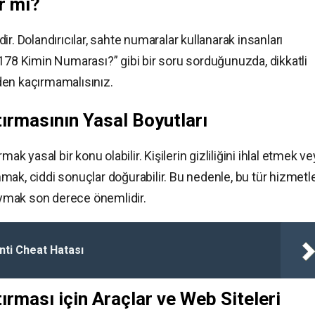
ir mi?
r. Dolandırıcılar, sahte numaralar kullanarak insanları
2178 Kimin Numarası?” gibi bir soru sorduğunuzda, dikkatli
özden kaçırmamalısınız.
ırmasının Yasal Boyutları
ak yasal bir konu olabilir. Kişilerin gizliliğini ihlal etmek v
anmak, ciddi sonuçlar doğurabilir. Bu nedenle, bu tür hizmetle
 uymak son derece önemlidir.
nti Cheat Hatası
rması için Araçlar ve Web Siteleri