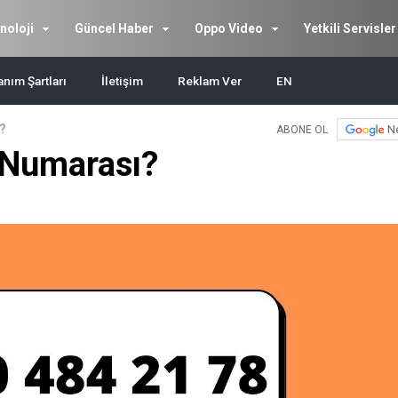
noloji
Güncel Haber
Oppo Video
Yetkili Servisler
anım Şartları
İletişim
Reklam Ver
EN
?
N
ABONE OL
Numarası?