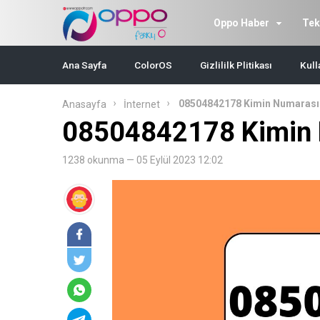
Oppo Haber
Tek
Ana Sayfa
ColorOS
Gizlililk Plitikası
Kull
08504842178 Kimin Numarası
Anasayfa
İnternet
08504842178 Kimin 
1238 okunma — 05 Eylül 2023 12:02