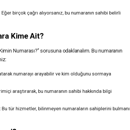
:
Eğer birçok çağrı alıyorsanız, bu numaranın sahibi belirli
ra Kime Ait?
 Kimin Numarası?” sorusuna odaklanalım. Bu numaranın
niz:
atarak numarayı arayabilir ve kim olduğunu sormaya
miçi araştırarak, bu numaranın sahibi hakkında bilgi
:
Bu tür hizmetler, bilinmeyen numaraların sahiplerini bulman