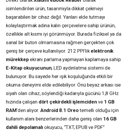
Direkt olarak
Xiaomi eBook Reader
olarak
isimlendirilen ürün, tasarımıyla dikkat çekmeyi
başarabilen bir cihaz değil. Yanları elde tutmayı
kolaylaştırmak adına kalın çerçevelere sahip ürünün,
özellikle alt kısmı iyi görünmüyor. Burada fiziksel ya da
sanal bir buton olmamasına rağmen gerçekten çok
geniş bir çerçeve kullanılıyor. 212 PPI’lik
elektronik
mürekkep
ekranı parlama yapmayan kaplamaya sahip
E-Kitap okuyucunun
, LED aydınlatma sistemi de
bulunuyor. Bu sayede her ışık koşuluğunda etkili bir
okuma deneyimi elde edilebiliyor. Önü beyaz arkası ise
siyah olan cihaz, söylendiği kadarıyla gücünü 1,8 GHz
hızında çalışan
dört çekirdekli işlemciden
ve
1 GB
RAM
‘den alıyor.
Android 8.1 Oreo
temelli olduğu için
kullanım alanı benzerlerinden daha geniş olan
16 GB
dahili depolamalı
okuyucu, “TXT, EPUB ve PDF”