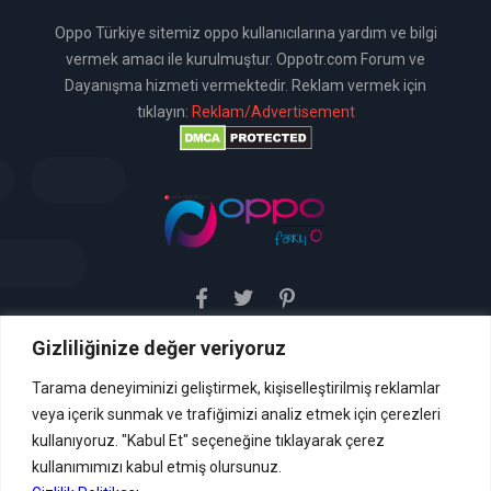
Oppo Türkiye sitemiz oppo kullanıcılarına yardım ve bilgi
vermek amacı ile kurulmuştur. Oppotr.com Forum ve
Dayanışma hizmeti vermektedir. Reklam vermek için
tıklayın:
Reklam/Advertisement
Gizliliğinize değer veriyoruz
Sitemiz uyar / kaldır prensibini benimsemiştir. Sitemiz,
5651 sayılı yasada tanımlanan "yer sağlayıcı" olarak
hizmetini vermektedir. Bu yasaya göre, Site yönetimi
Tarama deneyiminizi geliştirmek, kişiselleştirilmiş reklamlar
hukuka aykırı içerikleri kontrol etme yükümlülüğü yoktur. Bu
veya içerik sunmak ve trafiğimizi analiz etmek için çerezleri
nedenle, web sitemiz uyar / kaldır prensibini
benimsemiştir ve kullanmaktadır. (
kullanıyoruz. "Kabul Et" seçeneğine tıklayarak çerez
İletişim
kullanımımızı kabul etmiş olursunuz.
Formu Veya ( info[AT]caglaryildiz[DOT]net )