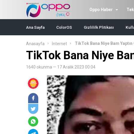
Oppo Haber
Tek
Ana Sayfa
ColorOS
Gizlililk Plitikası
Kull
TikTok Bana Niye Bam Yaptın 
Anasayfa
İnternet
TikTok Bana Niye Bam
1640 okunma — 17 Aralık 2023 00:04