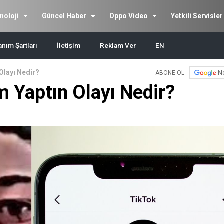
noloji
Güncel Haber
Oppo Video
Yetkili Servisler
anım Şartları
İletişim
Reklam Ver
EN
Olayı Nedir?
N
ABONE OL
 Yaptın Olayı Nedir?