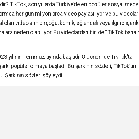
ir? TikTok, son yıllarda Türkiye’de en popüler sosyal medy
tformda her gün milyonlarca video paylaşılıyor ve bu videolar
al olan videoların birçoğu, komik, eğlenceli veya ilginç içerik
şmalara neden olabiliyor. Bu videolardan biri de “TikTok bana 
2023 yılının Temmuz ayında başladı. O dönemde TikTok’ta
şarkı popüler olmaya başladı. Bu şarkının sözleri, TikTok’un
du. Şarkının sözleri şöyleydi: