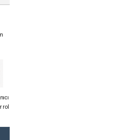
un
nıcı
 rol