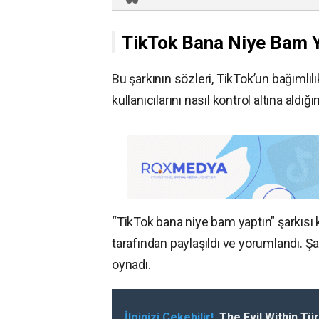
TikTok Bana Niye Bam Y
Bu şarkının sözleri, TikTok’un bağımlılı
kullanıcılarını nasıl kontrol altına aldığ
“TikTok bana niye bam yaptın” şarkısı kı
tarafından paylaşıldı ve yorumlandı. Ş
oynadı.
İlginizi Çekebilir!
The Evil Within Tü