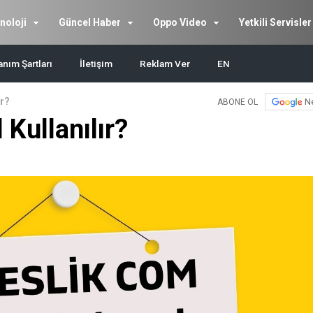
noloji
Güncel Haber
Oppo Video
Yetkili Servisler
anım Şartları
İletişim
Reklam Ver
EN
ır?
N
ABONE OL
Kullanılır?