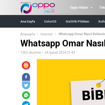
Oppo Haber
Tek
Ana Sayfa
ColorOS
Gizlililk Plitikası
Kull
Whatsapp Omar Nasıl Kullanıl
Anasayfa
İnternet
Whatsapp Omar Nasıl 
1362 okunma — 24 Şubat 2024 21:43