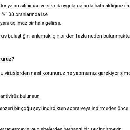
osyaları silinir ise ve sık sık uygulamalarda hata aldığınızda
pu %100 oranlarında ise.
anı açılmaz bir hale gelirse.
irüs bulaştığını anlamak için birden fazla neden bulunmaktad
oruruz?
z bu virüslerden nasıl korunuruz ne yapmamız gerekiyor şimd
r antivirüs bulunsun.
benzeri bir çoğu şeyi indirdikten sonra veya indirmeden önce
iyaret etmeyin ve o sitelerden herhangi bir şey indirmeyin.