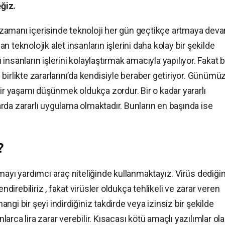
eğiz.
zamanı içerisinde teknoloji her gün geçtikçe artmaya dev
 teknolojik alet insanların işlerini daha kolay bir şekilde
nsanların işlerini kolaylaştırmak amacıyla yapılıyor. Fakat 
le birlikte zararlarını’da kendisiyle beraber getiriyor. Günüm
bir yaşamı düşünmek oldukça zordur. Bir o kadar yararlı
rda zararlı uygulama olmaktadır. Bunların en başında ise
?
mayı yardımcı araç niteliğinde kullanmaktayız. Virüs dediği
ndirebiliriz , fakat virüsler oldukça tehlikeli ve zarar veren
hangi bir şeyi indirdiğiniz takdirde veya izinsiz bir şekilde
nlarca lira zarar verebilir. Kısacası kötü amaçlı yazılımlar ol