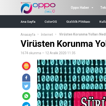
Oppo Haber
Tek
Ana Sayfa
ColorOS
Gizlililk Plitikası
Kull
Virüsten Korunma Yolları Ned
Anasayfa
İnternet
Virüsten Korunma Yol
1674 okunma — 12 Aralık 2020 11:35