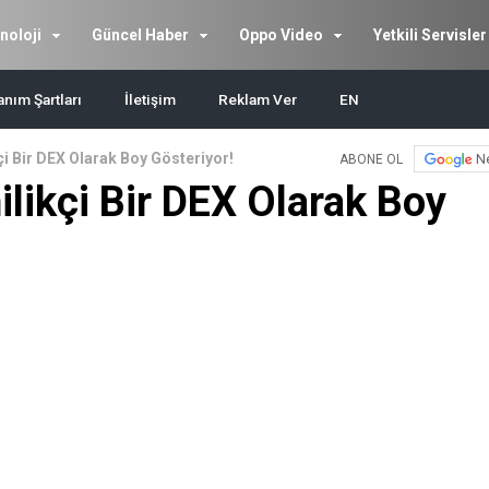
noloji
Güncel Haber
Oppo Video
Yetkili Servisler
anım Şartları
İletişim
Reklam Ver
EN
çi Bir DEX Olarak Boy Gösteriyor!
N
ABONE OL
ilikçi Bir DEX Olarak Boy