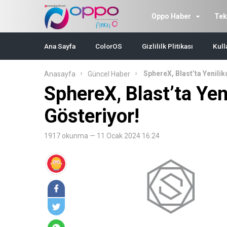
Oppo Haber
Tek
Ana Sayfa
ColorOS
Gizlililk Plitikası
Kull
SphereX, Blast’ta Yenilik
Anasayfa
Güncel Haber
SphereX, Blast’ta Yen
Gösteriyor!
1917 okunma — 11 Ocak 2024 16:24