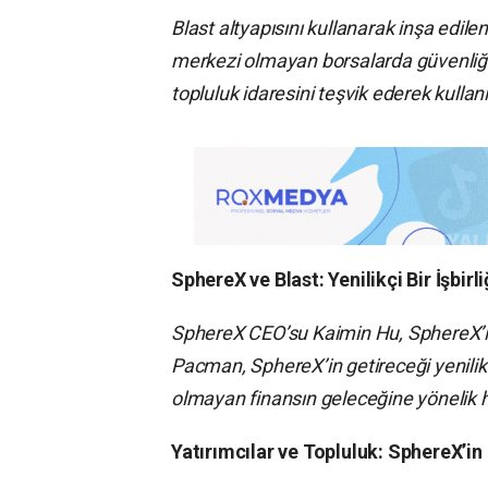
Blast altyapısını kullanarak inşa edile
merkezi olmayan borsalarda güvenliği 
topluluk idaresini teşvik ederek kullan
SphereX ve Blast: Yenilikçi Bir İşbirli
SphereX CEO’su Kaimin Hu, SphereX’in 
Pacman, SphereX’in getireceği yenilikler
olmayan finansın geleceğine yönelik h
Yatırımcılar ve Topluluk: SphereX’in 