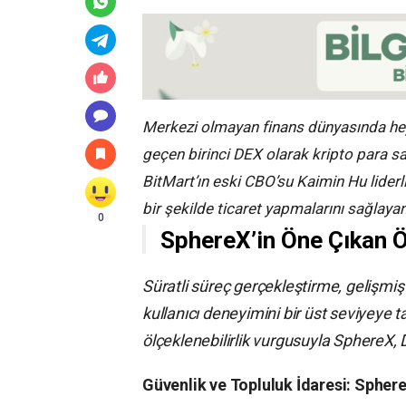
Merkezi olmayan finans dünyasında hey
geçen birinci DEX olarak kripto para s
BitMart’ın eski CBO’su Kaimin Hu lider
bir şekilde ticaret yapmalarını sağlaya
0
SphereX’in Öne Çıkan Öz
Süratli süreç gerçekleştirme, gelişmiş
kullanıcı deneyimini bir üst seviyeye ta
ölçeklenebilirlik vurgusuyla SphereX, D
Güvenlik ve Topluluk İdaresi: Sphere