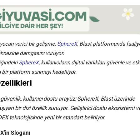
ecan verici bir gelişme:
SphereX
, Blast platformunda faaliy
ahnesine damgasını vuruyor.
liğindeki
SphereX
, kullanıcıların dijital varlıkları güvenle ve etk
n bir platform sunmayı hedefliyor.
ellikleri
 güvenlik, kullanıcı dostu arayüz: SphereX, Blast üzerinde
şıyan bir dizi özellik sunuyor. Geliştirici dostu ekosistemi v
EX teknolojisinde yeni bir standart belirliyor.
X’in Sloganı