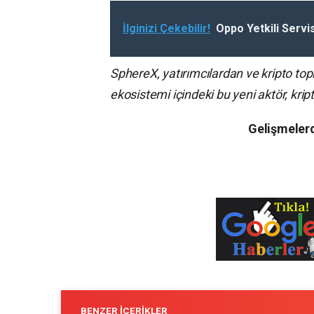
İlginizi Çekebilir!
Oppo Yetkili Servis
SphereX, yatırımcılardan ve kripto to
ekosistemi içindeki bu yeni aktör, kri
Gelişmelerd
BENZER İÇERIKLER