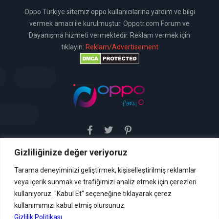
Oppo Türkiye sitemiz oppo kullanıcılarına yardım ve bilgi
vermek amacı ile kurulmuştur. Oppotr.com Forum ve
Dayanışma hizmeti vermektedir. Reklam vermek için
tıklayın:
Reklam/Advertisement
Gizliliğinize değer veriyoruz
Sitemiz uyar / kaldır prensibini benimsemiştir. Sitemiz,
5651 sayılı yasada tanımlanan "yer sağlayıcı" olarak
hizmetini vermektedir. Bu yasaya göre, Site yönetimi
Tarama deneyiminizi geliştirmek, kişiselleştirilmiş reklamlar
hukuka aykırı içerikleri kontrol etme yükümlülüğü yoktur. Bu
veya içerik sunmak ve trafiğimizi analiz etmek için çerezleri
nedenle, web sitemiz uyar / kaldır prensibini
benimsemiştir ve kullanmaktadır. (
kullanıyoruz. "Kabul Et" seçeneğine tıklayarak çerez
İletişim
kullanımımızı kabul etmiş olursunuz.
Formu Veya ( info[AT]caglaryildiz[DOT]net )
Gizlilik Politikası