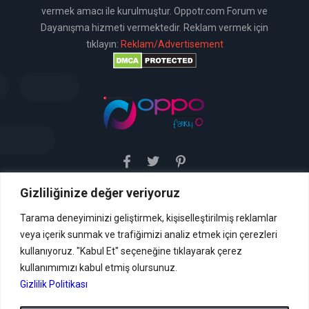
vermek amacı ile kurulmuştur. Oppotr.com Forum ve
Dayanışma hizmeti vermektedir. Reklam vermek için
tıklayın:
Reklam/Advertisement
Gizliliğinize değer veriyoruz
Sitemiz uyar / kaldır prensibini benimsemiştir. Sitemiz,
5651 sayılı yasada tanımlanan "yer sağlayıcı" olarak
hizmetini vermektedir. Bu yasaya göre, Site yönetimi
Tarama deneyiminizi geliştirmek, kişiselleştirilmiş reklamlar
hukuka aykırı içerikleri kontrol etme yükümlülüğü yoktur. Bu
veya içerik sunmak ve trafiğimizi analiz etmek için çerezleri
nedenle, web sitemiz uyar / kaldır prensibini
benimsemiştir ve kullanmaktadır. (
kullanıyoruz. "Kabul Et" seçeneğine tıklayarak çerez
İletişim
kullanımımızı kabul etmiş olursunuz.
Formu Veya ( info[AT]caglaryildiz[DOT]net )
Gizlilik Politikası