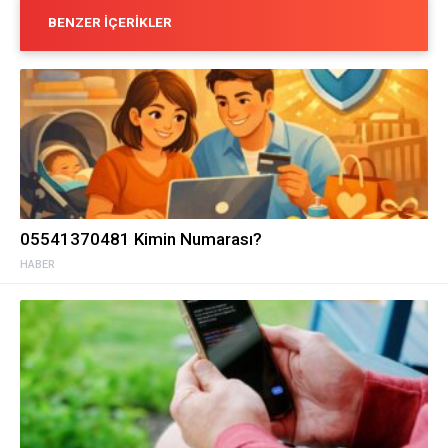
BENZER İÇERIKLER
05541370481 Kimin Numarası?
HABER