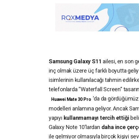
Samsung Galaxy S11
ailesi, en son g
inç olmak üzere üç farklı boyutta geli
isimlerinin kullanılacağı tahmin edilir
telefonlarda “Waterfall Screen” tasarı
‘da da gördüğümüz üz
Huawei Mate 30 Pro
modelleri anlamına geliyor. Ancak Sam
yapıyı
kullanmamayı tercih ettiği
beli
Galaxy Note 10’lardan
daha ince çerç
ile gelmiyor olmasıyla birçok kişiyi se