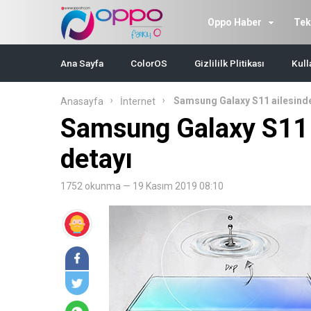
Oppo Haber
Tek
Ana Sayfa
ColorOS
Gizlililk Plitikası
Kull
Samsung Galaxy S11 ailesinde
Anasayfa
İnternet
Samsung Galaxy S11 
detayı
1752 okunma — 19 Kasım 2019 08:10