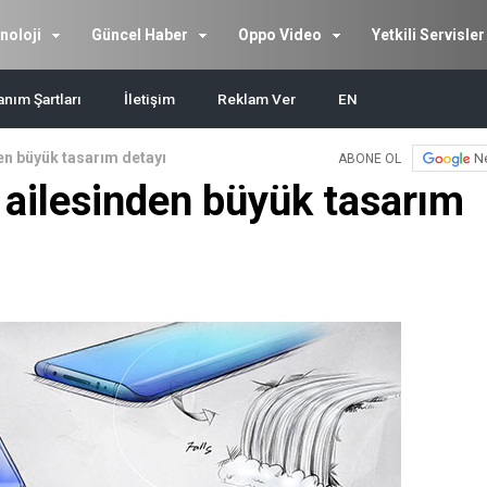
noloji
Güncel Haber
Oppo Video
Yetkili Servisler
anım Şartları
İletişim
Reklam Ver
EN
n büyük tasarım detayı
N
ABONE OL
ailesinden büyük tasarım