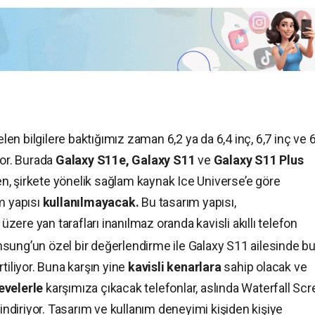
elen bilgilere baktığımız zaman 6,2 ya da 6,4 inç, 6,7 inç ve 6
yor. Burada
Galaxy S11e, Galaxy S11
ve
Galaxy S11 Plus
ken, şirkete yönelik sağlam kaynak Ice Universe’e göre
m yapısı
kullanılmayacak.
Bu tasarım yapısı,
ere yan tarafları inanılmaz oranda kavisli akıllı telefon
sung’un özel bir değerlendirme ile Galaxy S11 ailesinde b
rtiliyor. Buna karşın yine
kavisli kenarlara
sahip olacak ve
evelerle
karşımıza çıkacak telefonlar, aslında Waterfall Sc
vindiriyor. Tasarım ve kullanım deneyimi kişiden kişiye