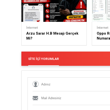
İnternet
İnternet
Arzu Sarar H.B Mesajı Gerçek
Oppo R
Mi?
Numaray
SITE İÇI YORUMLAR