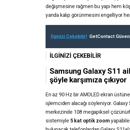
değişmesine rağmen bu yapı hem köşel
yanda kalıp görünmesini engelliyor h
İlginizi Çekebilir!
GetContact Güveni
İLGİNİZİ ÇEKEBİLİR
Samsung Galaxy S11 aile
şöyle karşımıza çıkıyor
En az 90 Hz bir AMOLED ekran üstüne
işlemciden alacağı söyleniyor. Galaxy 
merkezinde 108 megapiksel çözünürlü
sistemiyle
5 kat optik zoom
yapabile
bulunacak telefonlardan Galaxy S11e