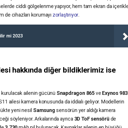
erde ciddi gölgelenme yapıyor, hem tam ekran da içerikle
em de cihazları korumayı
zorlaştırıyor
.
lir mi 2023
si hakkında diğer bildiklerimiz ise
 kurulacak ailenin gücünü
Snapdragon 865
ve
Exynos 983
S11 ailesi kamera konusunda da iddialı geliyor. Modellerin
kte yeni nesil
Samsung
sensörün yer aldığı kamera
ceği söyleniyor. Arkalarında ayrıca
3D ToF sensörü
de
’de
3,730
mAh pil bulunacak. Kaynaklar ailenin en büyüğü