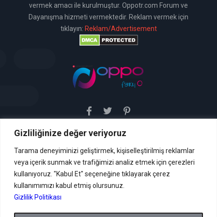
vermek amacı ile kurulmuştur. Oppotr.com Forum ve
Dayanışma hizmeti vermektedir. Reklam vermek için
tıklayın:
Reklam/Advertisement
Gizliliğinize değer veriyoruz
Sitemiz uyar / kaldır prensibini benimsemiştir. Sitemiz,
5651 sayılı yasada tanımlanan "yer sağlayıcı" olarak
hizmetini vermektedir. Bu yasaya göre, Site yönetimi
Tarama deneyiminizi geliştirmek, kişiselleştirilmiş reklamlar
hukuka aykırı içerikleri kontrol etme yükümlülüğü yoktur. Bu
veya içerik sunmak ve trafiğimizi analiz etmek için çerezleri
nedenle, web sitemiz uyar / kaldır prensibini
benimsemiştir ve kullanmaktadır. (
kullanıyoruz. "Kabul Et" seçeneğine tıklayarak çerez
İletişim
kullanımımızı kabul etmiş olursunuz.
Formu Veya ( info[AT]caglaryildiz[DOT]net )
Gizlilik Politikası