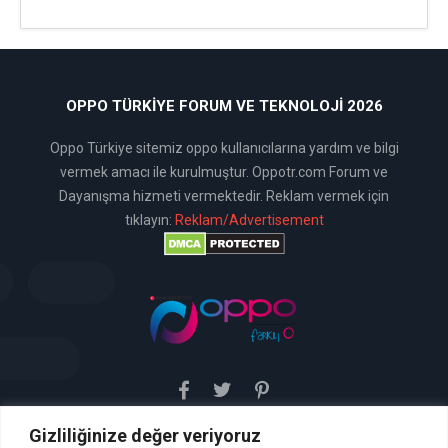
OPPO TÜRKIYE FORUM VE TEKNOLOJI 2026
Oppo Türkiye sitemiz oppo kullanıcılarına yardım ve bilgi
vermek amacı ile kurulmuştur. Oppotr.com Forum ve
Dayanışma hizmeti vermektedir. Reklam vermek için
tıklayın:
Reklam/Advertisement
Gizliliğinize değer veriyoruz
Sitemiz uyar / kaldır prensibini benimsemiştir. Sitemiz,