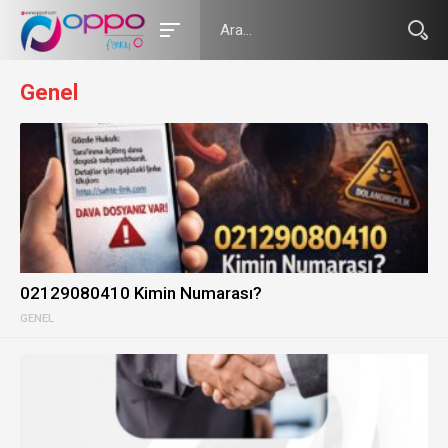
Genel
02129080410 Kimin Numarası?
GENEL