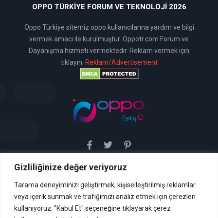
OPPO TÜRKIYE FORUM VE TEKNOLOJI 2026
Oppo Türkiye sitemiz oppo kullanıcılarına yardım ve bilgi
vermek amacı ile kurulmuştur. Oppotr.com Forum ve
Dayanışma hizmeti vermektedir. Reklam vermek için
tıklayın:
Reklam/Advertisement
Gizliliğinize değer veriyoruz
Sitemiz uyar / kaldır prensibini benimsemiştir. Sitemiz,
5651 sayılı yasada tanımlanan "yer sağlayıcı" olarak
hizmetini vermektedir. Bu yasaya göre, Site yönetimi
Tarama deneyiminizi geliştirmek, kişiselleştirilmiş reklamlar
hukuka aykırı içerikleri kontrol etme yükümlülüğü yoktur. Bu
veya içerik sunmak ve trafiğimizi analiz etmek için çerezleri
nedenle, web sitemiz uyar / kaldır prensibini
benimsemiştir ve kullanmaktadır. (
kullanıyoruz. "Kabul Et" seçeneğine tıklayarak çerez
İletişim