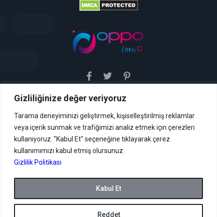
Gizliliğinize değer veriyoruz
Sitemiz uyar / kaldır prensibini benimsemiştir. Sitemiz,
5651 sayılı yasada tanımlanan "yer sağlayıcı" olarak
hizmetini vermektedir. Bu yasaya göre, Site yönetimi
Tarama deneyiminizi geliştirmek, kişiselleştirilmiş reklamlar
hukuka aykırı içerikleri kontrol etme yükümlülüğü yoktur. Bu
veya içerik sunmak ve trafiğimizi analiz etmek için çerezleri
nedenle, web sitemiz uyar / kaldır prensibini
benimsemiştir ve kullanmaktadır. (
kullanıyoruz. "Kabul Et" seçeneğine tıklayarak çerez
İletişim
kullanımımızı kabul etmiş olursunuz.
Formu Veya ( info[AT]caglaryildiz[DOT]net )
Gizlilik Politikası
Tüm hakları saklıdır.
Kabul Et
Reddet