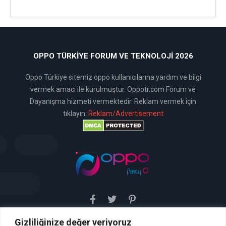
OPPO TÜRKIYE FORUM VE TEKNOLOJI 2026
Oppo Türkiye sitemiz oppo kullanıcılarına yardım ve bilgi
vermek amacı ile kurulmuştur. Oppotr.com Forum ve
Dayanışma hizmeti vermektedir. Reklam vermek için
tıklayın:
Reklam/Advertisement
Gizliliğinize değer veriyoruz
Sitemiz uyar / kaldır prensibini benimsemiştir. Sitemiz,