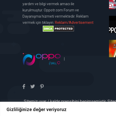
yardım ve bilgi vermek amacı ile
kurulmuştur. Oppotr.com Forum ve
Dayanışma hizmeti vermektedir. Reklam
vermek için tıklayın:
Reklam/Advertisement
|
Sitemiz uyar / kaldır prensibini benimsemiştir. Sit
aykırı içerikleri kontrol etme yü
Gizliliğinize değer veriyoruz