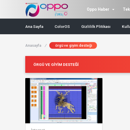
Oppo Haber
Tek
Ana Sayfa
ColorOS
Gizlililk Plitikası
Kull
Anasayfa
/
örgü ve giyim desteği
ÖRGÜ VE GIYIM DESTEĞI