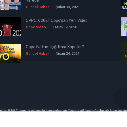
Nerede?
Güncel Haber
Şubat 13, 2021
OPPO X 2021 Oppo’dan Yeni Video
Oppo Video
Kasım 19, 2020
Oppo Bildirim Işığı Nasıl Kapatılır?
Güncel Haber
Nisan 24, 2021
emiz, 5651 sayılı yasada tanımlanan "yer sağlayıcı" olarak hizmeti
kümlülüğü yoktur. Bu nedenle, web sitemiz uyar / kaldır prensibini 
İletişim
Formu Veya ( info[AT]caglaryildiz[DOT]net )