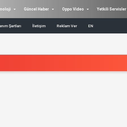
noloji
Güncel Haber
Oppo Video
Yetkili Servisler
anım Şartları
İletişim
Reklam Ver
EN