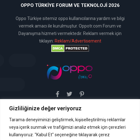
OPPO TÜRKIYE FORUM VE TEKNOLOJI 2026
Oppo Türkiye sitemiz oppo kullanıcılarına yardım ve bilgi
vermek amacı ile kurulmuştur. Oppotr.com Forum ve
Dayanışma hizmeti vermektedir. Reklam vermek için
tıklayın:
Reklam/Advertisement
Gizliliğinize değer veriyoruz
Sitemiz uyar / kaldır prensibini benimsemiştir. Sitemiz,
5651 sayılı yasada tanımlanan "yer sağlayıcı" olarak
hizmetini vermektedir. Bu yasaya göre, Site yönetimi
Tarama deneyiminizi geliştirmek, kişiselleştirilmiş reklamlar
hukuka aykırı içerikleri kontrol etme yükümlülüğü yoktur. Bu
veya içerik sunmak ve trafiğimizi analiz etmek için çerezleri
nedenle, web sitemiz uyar / kaldır prensibini
benimsemiştir ve kullanmaktadır. (
kullanıyoruz. "Kabul Et" seçeneğine tıklayarak çerez
İletişim