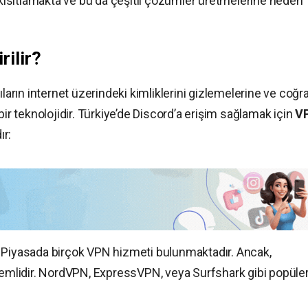
ı kısıtlamakta ve bu da çeşitli çözümler üretmelerine neden
rilir?
ıların internet üzerindeki kimliklerini gizlemelerine ve coğra
bir teknolojidir. Türkiye’de Discord’a erişim sağlamak için
V
ır:
Piyasada birçok VPN hizmeti bulunmaktadır. Ancak,
önemlidir. NordVPN, ExpressVPN, veya Surfshark gibi popüle