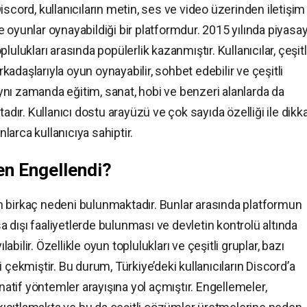
scord, kullanıcıların metin, ses ve video üzerinden iletişim
 ve oyunlar oynayabildiği bir platformdur. 2015 yılında piyasa
ulukları arasında popülerlik kazanmıştır. Kullanıcılar, çeşitl
adaşlarıyla oyun oynayabilir, sohbet edebilir ve çeşitli
 aynı zamanda eğitim, sanat, hobi ve benzeri alanlarda da
adır. Kullanıcı dostu arayüzü ve çok sayıda özelliği ile dikk
arca kullanıcıya sahiptir.
en Engellendi?
 birkaç nedeni bulunmaktadır. Bunlar arasında platformun
sa dışı faaliyetlerde bulunması ve devletin kontrolü altında
labilir. Özellikle oyun toplulukları ve çeşitli gruplar, bazı
 çekmiştir. Bu durum, Türkiye’deki kullanıcıların Discord’a
rnatif yöntemler arayışına yol açmıştır. Engellemeler,