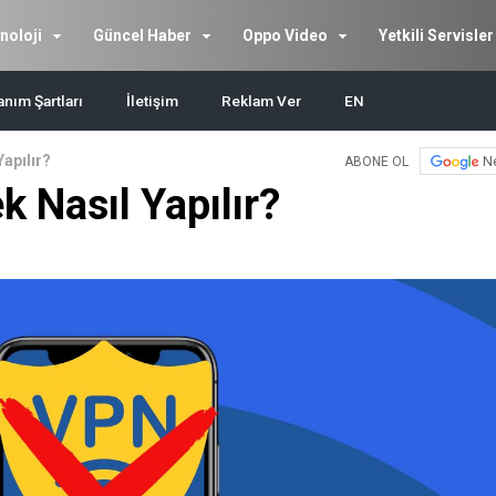
noloji
Güncel Haber
Oppo Video
Yetkili Servisler
anım Şartları
İletişim
Reklam Ver
EN
apılır?
N
ABONE OL
 Nasıl Yapılır?