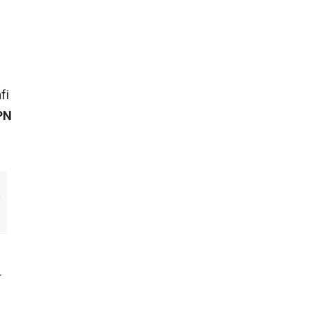
fi
PN
r