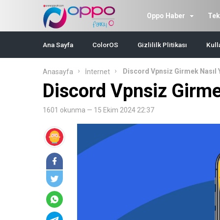
Oppo Haber
Tek
Ana Sayfa
ColorOS
Gizlililk Plitikası
Kull
Discord Vpnsiz Girmek Nasıl Y
Anasayfa
İnternet
Discord Vpnsiz Girmek
1601 okunma — 15 Ekim 2024 22:37