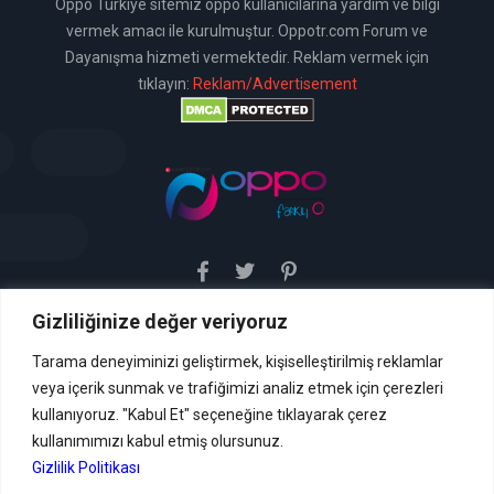
Oppo Türkiye sitemiz oppo kullanıcılarına yardım ve bilgi
vermek amacı ile kurulmuştur. Oppotr.com Forum ve
Dayanışma hizmeti vermektedir. Reklam vermek için
tıklayın:
Reklam/Advertisement
Gizliliğinize değer veriyoruz
Sitemiz uyar / kaldır prensibini benimsemiştir. Sitemiz,
5651 sayılı yasada tanımlanan "yer sağlayıcı" olarak
hizmetini vermektedir. Bu yasaya göre, Site yönetimi
Tarama deneyiminizi geliştirmek, kişiselleştirilmiş reklamlar
hukuka aykırı içerikleri kontrol etme yükümlülüğü yoktur. Bu
veya içerik sunmak ve trafiğimizi analiz etmek için çerezleri
nedenle, web sitemiz uyar / kaldır prensibini
benimsemiştir ve kullanmaktadır. (
kullanıyoruz. "Kabul Et" seçeneğine tıklayarak çerez
İletişim
kullanımımızı kabul etmiş olursunuz.
Formu Veya ( info[AT]caglaryildiz[DOT]net )
Gizlilik Politikası