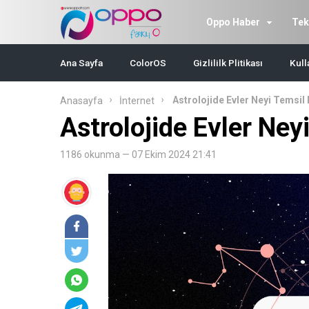
Oppo Haber
Tek
Ana Sayfa
ColorOS
Gizlililk Plitikası
Kull
Astrolojide Evler Neyi Temsil
Anasayfa
İnternet
Astrolojide Evler Ney
1186 okunma — 07 Ekim 2024 21:41