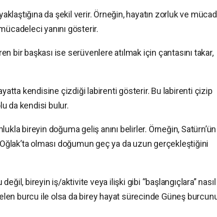
 yaklaştığına da şekil verir. Örneğin, hayatın zorluk ve müca
mücadeleci yanını gösterir.
n bir başkası ise serüvenlere atılmak için çantasını takar,
yatta kendisine çizdiği labirenti gösterir. Bu labirenti çizip
u da kendisi bulur.
ukla bireyin doğuma geliş anını belirler. Örneğin, Satürn’ün
Oğlak’ta olması doğumun geç ya da uzun gerçekleştiğini
ğil, bireyin iş/aktivite veya ilişki gibi “başlangıçlara” nasıl
kselen burcu ile olsa da birey hayat sürecinde Güneş burcun