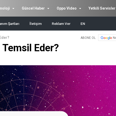
noloji
Güncel Haber
Oppo Video
Yetkili Servisler
anım Şartları
İletişim
Reklam Ver
EN
 Eder?
N
ABONE OL
i Temsil Eder?