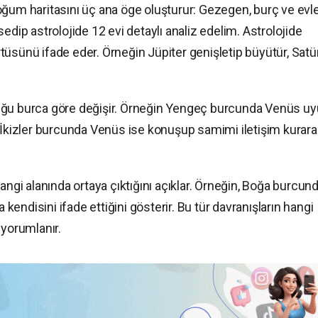
ğum haritasını üç ana öge oluşturur: Gezegen, burç ve evle
edip astrolojide 12 evi detaylı analiz edelim. Astrolojide
tüsünü ifade eder. Örneğin Jüpiter genişletip büyütür, Satü
duğu burca göre değişir. Örneğin Yengeç burcunda Venüs u
, İkizler burcunda Venüs ise konuşup samimi iletişim kurara
angi alanında ortaya çıktığını açıklar. Örneğin, Boğa burcun
a kendisini ifade ettiğini gösterir. Bu tür davranışların hangi
 yorumlanır.