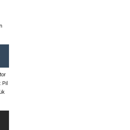
an
tor
 Pil
ük