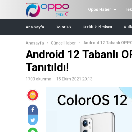
Oppo Haber
Tek
Ana Sayfa
ColorOS
Gizlililk Plitikası
Kull
Android 12 Tabanlı OPPO
Anasayfa
Güncel Haber
Android 12 Tabanlı 
Tanıtıldı!
1703 okunma — 15 Ekim 2021 20:13