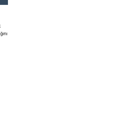
k
ğını