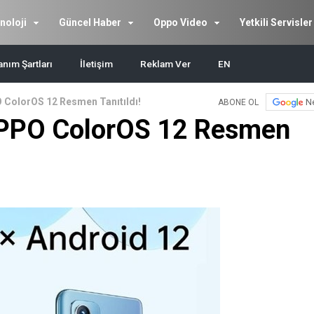
noloji
Güncel Haber
Oppo Video
Yetkili Servisler
anım Şartları
İletişim
Reklam Ver
EN
 ColorOS 12 Resmen Tanıtıldı!
N
ABONE OL
OPPO ColorOS 12 Resmen