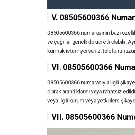
V. 08505600366 Numaras
08505600366 numarasının bazı özellikle
ve çağrılar genellikle ücretli olabilir
kurmak istemiyorsanız, telefonunuzun 
VI. 08505600366 Numaras
08505600366 numarasıyla ilgili şikayet
olarak arandıklarını veya rahatsız edild
veya ilgili kurum veya yetkililere şikay
VII. 08505600366 Numar