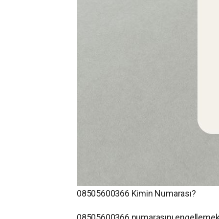
08505600366 Kimin Numarası?
08505600366 numarasını engellemek i