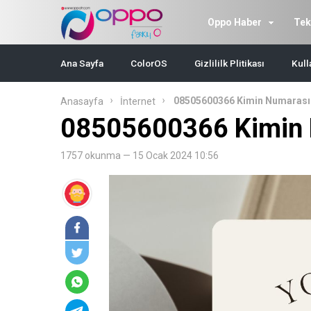
Oppo Haber
Tek
Ana Sayfa
ColorOS
Gizlililk Plitikası
Kull
08505600366 Kimin Numarası
Anasayfa
İnternet
08505600366 Kimin 
1757 okunma — 15 Ocak 2024 10:56