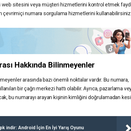
mi web sitesini veya müşteri hizmetlerini kontrol etmek fayd
çin çevrimiçi numara sorgulama hizmetlerini kullanabilirsiniz
ası Hakkında Bilinmeyenler
eyenler arasında bazı önemli noktalar vardır. Bu numara,
llanılan bir çağrı merkezi hattı olabilir. Ayrıca, pazarlama ve
Ancak, bu numarayı arayan kişinin kimliğini doğrulamadan kes
pk indir: Android İçin En İyi Yarış Oyunu