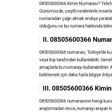
08505600366 Kimin Numarası? Telefon n
Günümüzde, çeşitli nedenlerle insanlar
numaradan çağrı almak endişe yaratab
olduğunu ve bu numara hakkında bili
II. 08505600366 Numar
08505600366 numarası, Türkiye’de kull
veya kişi tarafından kullanılabilir. Gene
amaçlarla bu numarayı kullanabilirler.
belirlemek için daha fazla bilgiye ihtiy
III. 08505600366 Kimi
08505600366 numarasının hangi kurum v
araştırmadan önce, numarayı arayan kiş