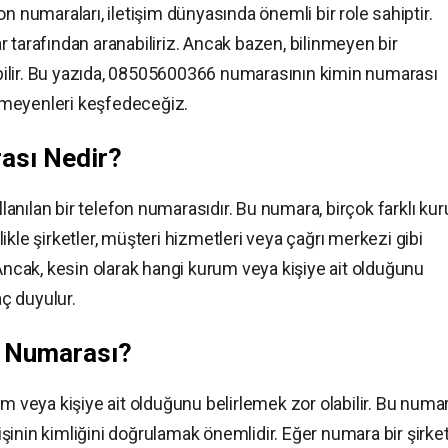
umaraları, iletişim dünyasında önemli bir role sahiptir.
 tarafından aranabiliriz. Ancak bazen, bilinmeyen bir
ilir. Bu yazıda, 08505600366 numarasının kimin numarası
nmeyenleri keşfedeceğiz.
ası Nedir?
anılan bir telefon numarasıdır. Bu numara, birçok farklı ku
llikle şirketler, müşteri hizmetleri veya çağrı merkezi gibi
 Ancak, kesin olarak hangi kurum veya kişiye ait olduğunu
aç duyulur.
n Numarası?
eya kişiye ait olduğunu belirlemek zor olabilir. Bu numa
inin kimliğini doğrulamak önemlidir. Eğer numara bir şirke