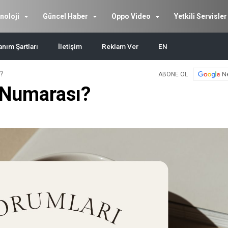
noloji
Güncel Haber
Oppo Video
Yetkili Servisler
anım Şartları
İletişim
Reklam Ver
EN
?
N
ABONE OL
Numarası?