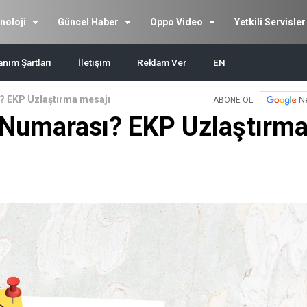
noloji
Güncel Haber
Oppo Video
Yetkili Servisler
anım Şartları
İletişim
Reklam Ver
EN
 EKP Uzlaştırma mesajı
N
ABONE OL
Numarası? EKP Uzlaştırm