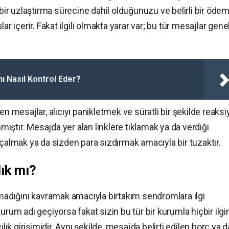
 bir uzlaştırma sürecine dahil olduğunuzu ve belirli bir öde
ar içerir. Fakat ilgili olmakta yarar var; bu tür mesajlar gen
nı Nasıl Kontrol Eder?
en mesajlar, alıcıyı panikletmek ve süratli bir şekilde reaks
ştır. Mesajda yer alan linklere tıklamak ya da verdiği
 çalmak ya da sizden para sızdırmak amacıyla bir tuzaktır.
lık mı?
lmadığını kavramak amacıyla birtakım sendromlara ilgi
urum adı geçiyorsa fakat sizin bu tür bir kurumla hiçbir ilgi
lık girişimidir. Aynı şekilde, mesajda belirti edilen borç ya d