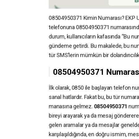
08504950371 Kimin Numarası? EKP Uzl
telefonuna 08504950371 numarasın
durum, kullanıcıların kafasında “Bu nu
gündeme getirdi. Bu makalede, bu num
tür SMS’lerin mümkün bir dolandırıcılı
08504950371 Numarası
İlk olarak, 0850 ile başlayan telefon 
sanal hatlardır. Fakat bu, bu tür numar
manasına gelmez.
08504950371
numa
bireyi arayarak ya da mesaj göndererek
gelen aramalar ya da mesajlar genelde m
karşılaşıldığında, en doğru ismim, m