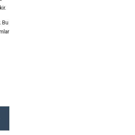
ir.
. Bu
mlar