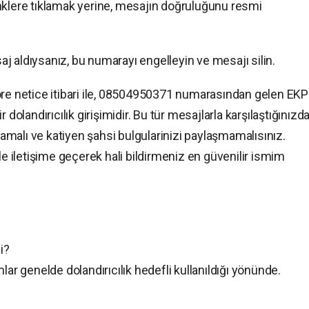
nklere tıklamak yerine, mesajın doğruluğunu resmi
j aldıysanız, bu numarayı engelleyin ve mesajı silin.
öre netice itibari ile, 08504950371 numarasından gelen EKP
dolandırıcılık girişimidir. Bu tür mesajlarla karşılaştığınızda
malı ve katiyen şahsi bulgularinizi paylaşmamalısınız.
le iletişime geçerek hali bildirmeniz en güvenilir ismim
i?
lar genelde dolandırıcılık hedefli kullanıldığı yönünde.