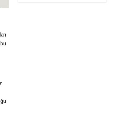
arı
 bu
en
ı
oğu
n