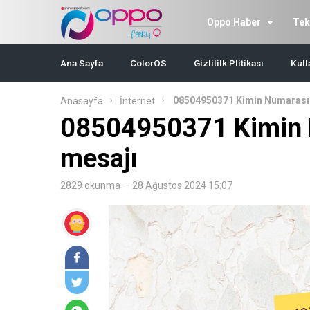
Oppo Haber
Tek
Ana Sayfa
ColorOS
Gizlililk Plitikası
Kull
08504950371 Kimin Numarası?
Anasayfa
İnternet
08504950371 Kimin 
mesajı
2829 okunma — 28 Ağustos 2024 15:07