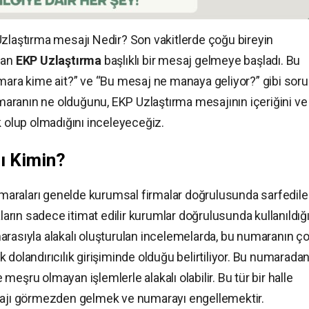
aştırma mesajı Nedir? Son vakitlerde çoğu bireyin
dan
EKP Uzlaştırma
başlıklı bir mesaj gelmeye başladı. Bu
mara kime ait?” ve “Bu mesaj ne manaya geliyor?” gibi sorul
aranın ne olduğunu, EKP Uzlaştırma mesajının içeriğini ve
k olup olmadığını inceleyeceğiz.
 Kimin?
numaraları genelde kurumsal firmalar doğrulusunda sarfedil
aların sadece itimat edilir kurumlar doğrulusunda kullanıldığ
rasıyla alakalı oluşturulan incelemelarda, bu numaranın ç
 dolandırıcılık girişiminde olduğu belirtiliyor. Bu numarada
eşru olmayan işlemlerle alakalı olabilir. Bu tür bir halle
esajı görmezden gelmek ve numarayı engellemektir.