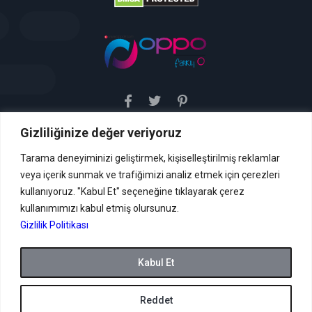
Gizliliğinize değer veriyoruz
Sitemiz uyar / kaldır prensibini benimsemiştir. Sitemiz,
5651 sayılı yasada tanımlanan "yer sağlayıcı" olarak
hizmetini vermektedir. Bu yasaya göre, Site yönetimi
Tarama deneyiminizi geliştirmek, kişiselleştirilmiş reklamlar
hukuka aykırı içerikleri kontrol etme yükümlülüğü yoktur. Bu
veya içerik sunmak ve trafiğimizi analiz etmek için çerezleri
nedenle, web sitemiz uyar / kaldır prensibini
benimsemiştir ve kullanmaktadır. (
kullanıyoruz. "Kabul Et" seçeneğine tıklayarak çerez
İletişim
kullanımımızı kabul etmiş olursunuz.
Formu Veya ( info[AT]caglaryildiz[DOT]net )
Gizlilik Politikası
Tüm hakları saklıdır.
Kabul Et
Reddet