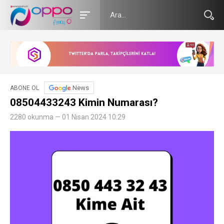
News
ABONE OL
08504433243 Kimin Numarası?
2280 okunma — 01 Nisan 2024 10:29