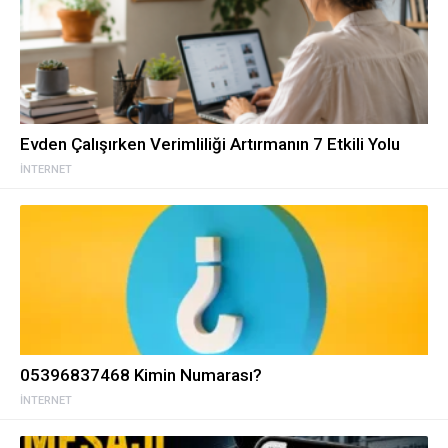
Evden Çalışırken Verimliliği Artırmanın 7 Etkili Yolu
İNTERNET
05396837468 Kimin Numarası?
İNTERNET