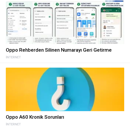
Oppo Rehberden Silinen Numarayı Geri Getirme
İNTERNET
Oppo A60 Kronik Sorunları
İNTERNET