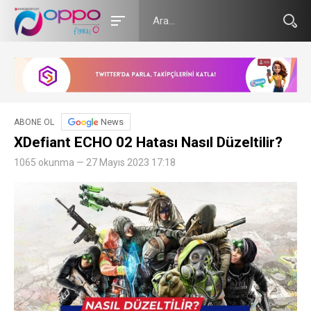
News
ABONE OL
XDefiant ECHO 02 Hatası Nasıl Düzeltilir?
1065 okunma — 27 Mayıs 2023 17:18