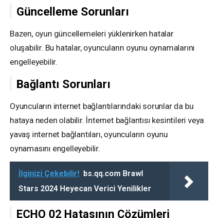
Güncelleme Sorunları
Bazen, oyun güncellemeleri yüklenirken hatalar
oluşabilir. Bu hatalar, oyuncuların oyunu oynamalarını
engelleyebilir.
Bağlantı Sorunları
Oyuncuların internet bağlantılarındaki sorunlar da bu
hataya neden olabilir. İnternet bağlantısı kesintileri veya
yavaş internet bağlantıları, oyuncuların oyunu
oynamasını engelleyebilir.
İlginizi Çekebilir!
bs.qq.com Brawl
Stars 2024 Heyecan Verici Yenilikler
ECHO 02 Hatasının Çözümleri