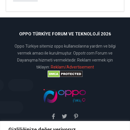
OPPO TÜRKIYE FORUM VE TEKNOLOJI 2026
Oppo Türkiye sitemiz oppo kullanıcılarına yardım ve bilgi
vermek amacı ile kurulmuştur. Oppotr.com Forum ve
Dayanışma hizmeti vermektedir. Reklam vermek için
tıklayın:
Reklam/Advertisement
Gizliliğinize değer veriyoruz