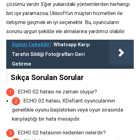
çözümü vardır. Eğer yukarıdaki yöntemlerden herhangi
biri işe yaramazsa, Ubisoft’un müşteri hizmetleri ile
iletişime geçmek en iyi seçenektir. Bu, oyuncuların
sorunu uygun şekilde ele almalarına yardımcı olabilir.
İlginizi Çekebilir!
Whatsapp Karşı
Tarafın Sildiği Fotoğrafları Geri
Getirme
Sıkça Sorulan Sorular
ECHO 02 hatası ne zaman oluşur?
ECHO 02 hatası, XDefiant oyuncularının
genellikle oyunu başlatırken veya oyun sırasında
karşılaştığı bir hata mesajıdır.
ECHO 02 hatasının nedenleri nelerdir?