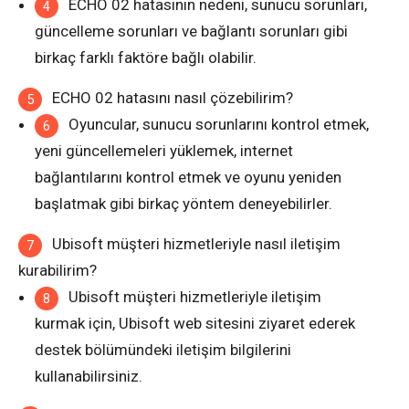
ECHO 02 hatasının nedeni, sunucu sorunları,
güncelleme sorunları ve bağlantı sorunları gibi
birkaç farklı faktöre bağlı olabilir.
ECHO 02 hatasını nasıl çözebilirim?
Oyuncular, sunucu sorunlarını kontrol etmek,
yeni güncellemeleri yüklemek, internet
bağlantılarını kontrol etmek ve oyunu yeniden
başlatmak gibi birkaç yöntem deneyebilirler.
Ubisoft müşteri hizmetleriyle nasıl iletişim
kurabilirim?
Ubisoft müşteri hizmetleriyle iletişim
kurmak için, Ubisoft web sitesini ziyaret ederek
destek bölümündeki iletişim bilgilerini
kullanabilirsiniz.