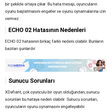
bir şekilde ortaya çıkar. Bu hata mesajı, oyuncuların
oyunu başlatmasını engeller ve oyunu oynamalarına izin
vermez.
ECHO 02 Hatasının Nedenleri
ECHO 02 hatasının birkaç farklı nedeni olabilir. Bunların
bazıları şunlardır:
Sunucu Sorunları
XDefiant, çok oyunculu bir oyun olduğundan, sunucu
sorunları bu hataya neden olabilir. Sunucu sorunları,
oyuncuların oyunu oynamasını engelleyebilir.