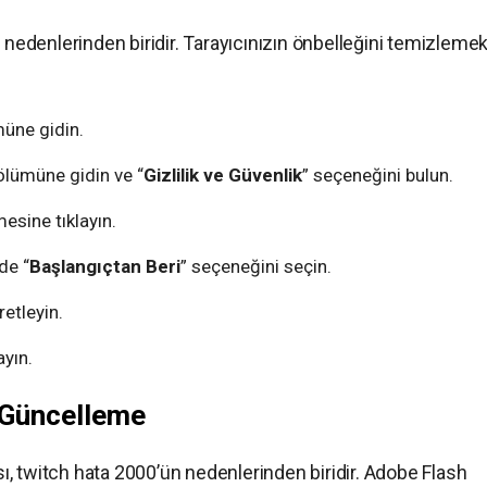
n nedenlerinden biridir. Tarayıcınızın önbelleğini temizleme
müne gidin.
ölümüne gidin ve “
Gizlilik ve Güvenlik
” seçeneğini bulun.
esine tıklayın.
de “
Başlangıçtan Beri
” seçeneğini seçin.
retleyin.
ayın.
ı Güncelleme
, twitch hata 2000’ün nedenlerinden biridir. Adobe Flash