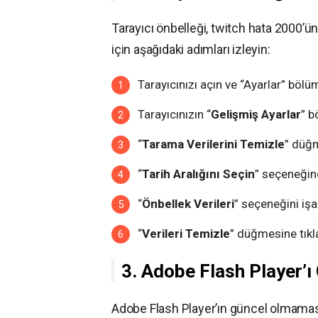
Tarayıcı önbelleği, twitch hata 2000’ü
için aşağıdaki adımları izleyin:
Tarayıcınızı açın ve “Ayarlar” bölü
Tarayıcınızın “
Gelişmiş Ayarlar
” b
“
Tarama Verilerini Temizle
” düğm
“
Tarih Aralığını Seçin
” seçeneğin
“
Önbellek Verileri
” seçeneğini işa
“
Verileri Temizle
” düğmesine tıkl
3. Adobe Flash Player’
Adobe Flash Player’ın güncel olmaması