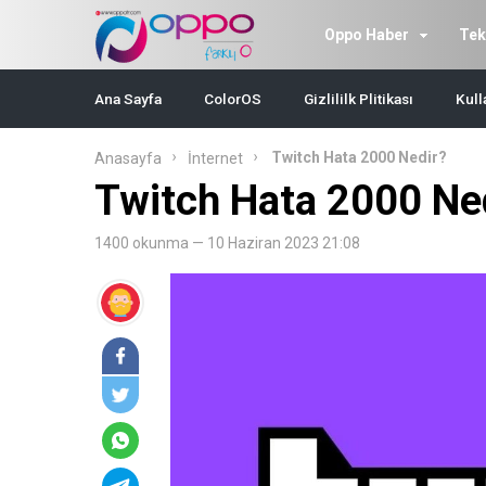
Oppo Haber
Tek
Ana Sayfa
ColorOS
Gizlililk Plitikası
Kull
Twitch Hata 2000 Nedir?
Anasayfa
İnternet
Twitch Hata 2000 Ne
1400 okunma — 10 Haziran 2023 21:08