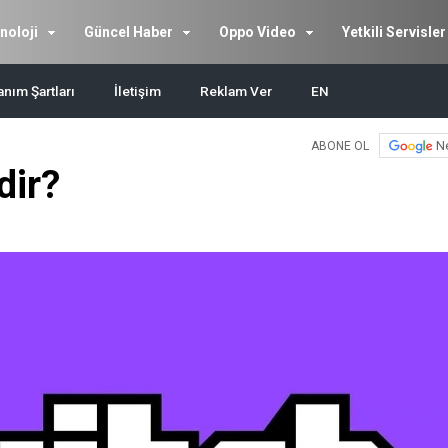
noloji
Güncel Haber
Oppo Video
Yetkili Servisler
anım Şartları
İletişim
Reklam Ver
EN
N
ABONE OL
dir?