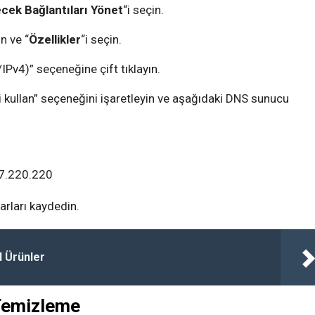
ecek Bağlantıları Yönet
“i seçin.
n ve “
Özellikler
“i seçin.
Pv4)” seçeneğine çift tıklayın.
 kullan” seçeneğini işaretleyin ve aşağıdaki DNS sunucu
7.220.220
rları kaydedin.
l Ürünler
 Temizleme