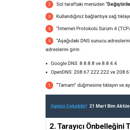
Sol taraftaki menüden “
Değiştiril
Kullandığınız bağlantıya sağ tıklayı
“İnternet Protokolü Sürüm 4 (TCP/I
“Aşağıdaki DNS sunucu adreslerini
adreslerini girin:
Google DNS: 8.8.8.8 ve 8.8.4.4
OpenDNS: 208.67.222.222 ve 208.6
“Tamam” düğmesine tıklayın ve aya
İlginizi Çekebilir!
21 Mart Bim Aktüe
2. Tarayıcı Önbelleğini