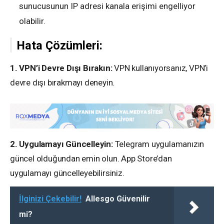
sunucusunun IP adresi kanala erişimi engelliyor
olabilir.
Hata Çözümleri:
1. VPN’i Devre Dışı Bırakın:
VPN kullanıyorsanız, VPN’i
devre dışı bırakmayı deneyin.
2. Uygulamayı Güncelleyin:
Telegram uygulamanızın
güncel olduğundan emin olun. App Store’dan
uygulamayı güncelleyebilirsiniz.
İlginizi Çekebilir!
Allesgo Güvenilir
mi?