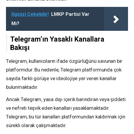
İlginizi Çekebilir!
LMKP Partisi Var
Mı?
Telegram’ın Yasaklı Kanallara
Bakışı
Telegram, kullanıcıların ifade özgürlüğünü savunan bir
platformdur. Bu nedenle, Telegram platformunda çok
sayıda farklı görüşe ve ideolojiye yer veren kanallar
bulunmaktadır.
Ancak Telegram, yasa dışı içerik barındıran veya şiddeti
ve nefreti teşvik eden kanalları yasaklamaktadır.
Telegram, bu tür kanalları platformundan kaldırmak için
sürekli olarak çalışmaktadır.