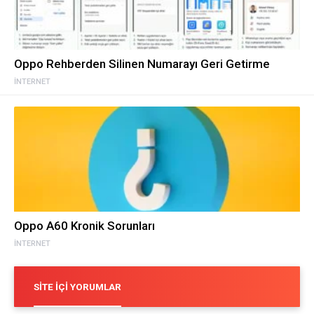
Oppo Rehberden Silinen Numarayı Geri Getirme
İNTERNET
Oppo A60 Kronik Sorunları
İNTERNET
SITE İÇI YORUMLAR