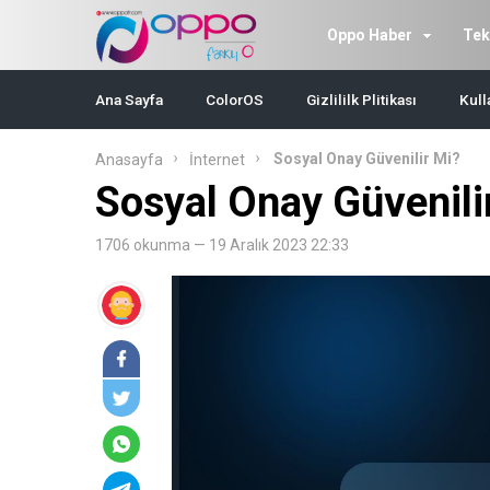
Oppo Haber
Tek
Ana Sayfa
ColorOS
Gizlililk Plitikası
Kull
Sosyal Onay Güvenilir Mi?
Anasayfa
İnternet
Sosyal Onay Güvenili
1706 okunma — 19 Aralık 2023 22:33