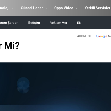
noloji
Güncel Haber
Oppo Video
Yetkili Servisler
anım Şartları
İletişim
Reklam Ver
EN
N
ABONE OL
r Mi?