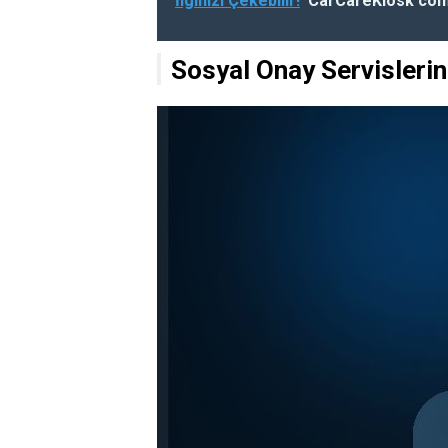
İlginizi Çekebilir!
CarCareKiosk com 
Sosyal Onay Servislerin