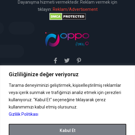
Dayanışma hizmeti vermektedir. Reklam vermek için
tıklayın:
Reklam/Advertisement
Gizliliğinize değer veriyoruz
Sitemiz uyar / kaldır prensibini benimsemiştir. Sitemiz,
5651 sayılı yasada tanımlanan "yer sağlayıcı" olarak
hizmetini vermektedir. Bu yasaya göre, Site yönetimi
Tarama deneyiminizi geliştirmek, kişiselleştirilmiş reklamlar
hukuka aykırı içerikleri kontrol etme yükümlülüğü yoktur. Bu
veya içerik sunmak ve trafiğimizi analiz etmek için çerezleri
nedenle, web sitemiz uyar / kaldır prensibini
benimsemiştir ve kullanmaktadır. (
kullanıyoruz. "Kabul Et" seçeneğine tıklayarak çerez
İletişim
kullanımımızı kabul etmiş olursunuz.
Formu Veya ( info[AT]caglaryildiz[DOT]net )
Gizlilik Politikası
Tüm hakları saklıdır.
Kabul Et