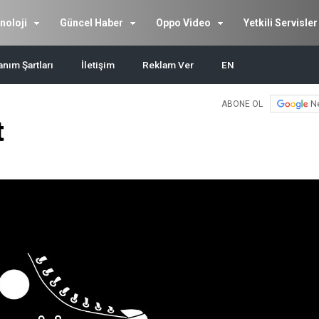
noloji
Güncel Haber
Oppo Video
Yetkili Servisler
anım Şartları
İletişim
Reklam Ver
EN
N
ABONE OL
t