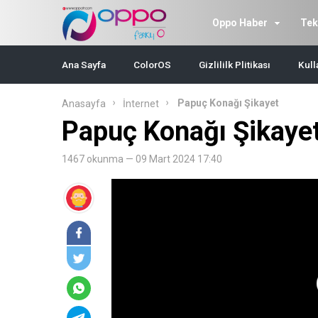
Oppo Haber
Tek
Ana Sayfa
ColorOS
Gizlililk Plitikası
Kull
Papuç Konağı Şikayet
Anasayfa
İnternet
Papuç Konağı Şikaye
1467 okunma — 09 Mart 2024 17:40