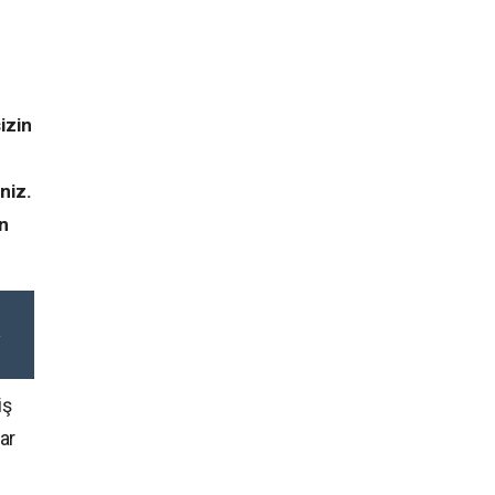
izin
niz.
n
iş
ar