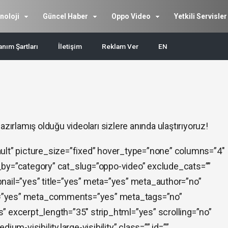
noloji
Güncel Haber
Oppo Video
Yetkili Servisler
anım Şartları
İletişim
Reklam Ver
EN
azırlamış olduğu videoları sizlere anında ulaştırıyoruz!
ult” picture_size=”fixed” hover_type=”none” columns=”4″
_by=”category” cat_slug=”oppo-video” exclude_cats=””
nail=”yes” title=”yes” meta=”yes” meta_author=”no”
=”yes” meta_comments=”yes” meta_tags=”no”
” excerpt_length=”35″ strip_html=”yes” scrolling=”no”
um-visibility,large-visibility” class=”” id=””