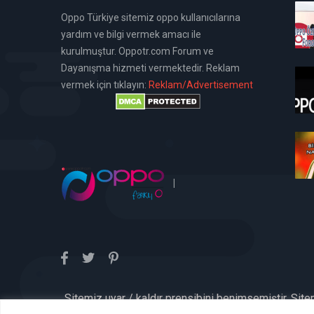
Oppo Türkiye sitemiz oppo kullanıcılarına
yardım ve bilgi vermek amacı ile
kurulmuştur. Oppotr.com Forum ve
Dayanışma hizmeti vermektedir. Reklam
vermek için tıklayın:
Reklam/Advertisement
|
Sitemiz uyar / kaldır prensibini benimsemiştir. Sit
aykırı içerikleri kontrol etme yü