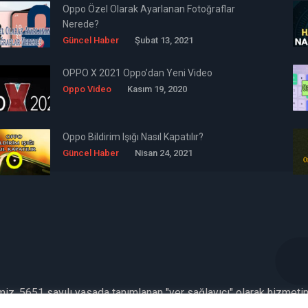
Oppo Özel Olarak Ayarlanan Fotoğraflar
Nerede?
Güncel Haber
Şubat 13, 2021
OPPO X 2021 Oppo’dan Yeni Video
Oppo Video
Kasım 19, 2020
Oppo Bildirim Işığı Nasıl Kapatılır?
Güncel Haber
Nisan 24, 2021
emiz, 5651 sayılı yasada tanımlanan "yer sağlayıcı" olarak hizmeti
kümlülüğü yoktur. Bu nedenle, web sitemiz uyar / kaldır prensibini 