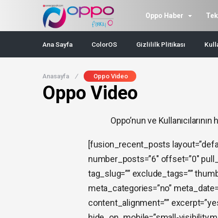
Oppo Haber
Tek
Ana Sayfa
ColorOS
Gizlililk Plitikası
Kull
Anasayfa
/
Oppo Video
Oppo Video
Oppo’nun ve Kullanıcılarının h
[fusion_recent_posts layout=”defa
number_posts=”6″ offset=”0″ pull
tag_slug=”” exclude_tags=”” thumb
meta_categories=”no” meta_date
content_alignment=”” excerpt=”yes
hide_on_mobile=”small-visibility,medi