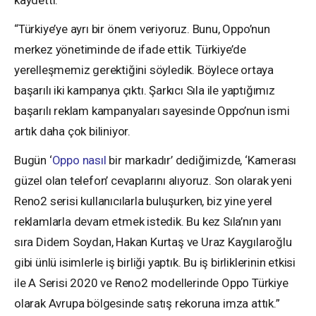
kaydetti:
“Türkiye’ye ayrı bir önem veriyoruz. Bunu, Oppo’nun
merkez yönetiminde de ifade ettik. Türkiye’de
yerelleşmemiz gerektiğini söyledik. Böylece ortaya
başarılı iki kampanya çıktı. Şarkıcı Sıla ile yaptığımız
başarılı reklam kampanyaları sayesinde Oppo’nun ismi
artık daha çok biliniyor.
Bugün ‘
Oppo nasıl
bir markadır’ dediğimizde, ‘Kamerası
güzel olan telefon’ cevaplarını alıyoruz. Son olarak yeni
Reno2 serisi kullanıcılarla buluşurken, biz yine yerel
reklamlarla devam etmek istedik. Bu kez Sıla’nın yanı
sıra Didem Soydan, Hakan Kurtaş ve Uraz Kaygılaroğlu
gibi ünlü isimlerle iş birliği yaptık. Bu iş birliklerinin etkisi
ile A Serisi 2020 ve Reno2 modellerinde Oppo Türkiye
olarak Avrupa bölgesinde satış rekoruna imza attık.”