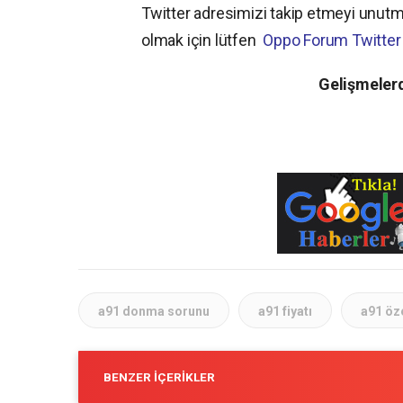
Twitter adresimizi takip etmeyi unutm
olmak için lütfen
Oppo Forum Twitter
Gelişmelerd
a91 donma sorunu
a91 fiyatı
a91 öze
BENZER İÇERIKLER