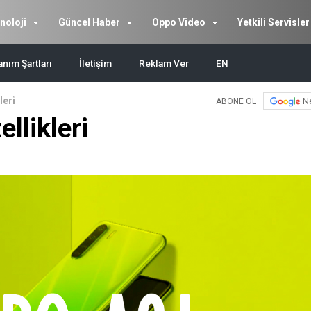
noloji
Güncel Haber
Oppo Video
Yetkili Servisler
anım Şartları
İletişim
Reklam Ver
EN
leri
N
ABONE OL
llikleri