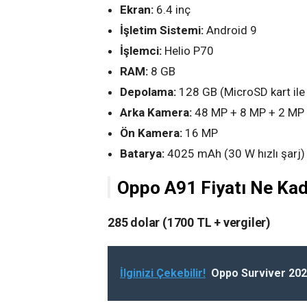
Ekran:
6.4 inç
İşletim Sistemi:
Android 9
İşlemci:
Helio P70
RAM:
8 GB
Depolama:
128 GB (MicroSD kart ile 
Arka Kamera:
48 MP + 8 MP + 2 MP
Ön Kamera:
16 MP
Batarya:
4025 mAh (30 W hızlı şarj)
Oppo A91 Fiyatı Ne Ka
285 dolar (1700 TL + vergiler)
İlginizi Çekebilir!
Oppo Surviver 202