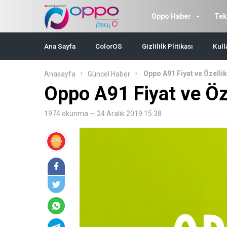
Oppo Haber
Tek
Ana Sayfa
ColorOS
Gizlililk Plitikası
Kull
Oppo A91 Fiyat ve Özellik
Anasayfa
Güncel Haber
Oppo A91 Fiyat ve Öze
1974 okunma — 24 Aralık 2019 15:38